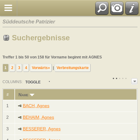
Süddeutsche Patrizier
Suchergebnisse
Treffer 1 bis 50 von 158 für Vorname beginnt mit AGNES
1
2
3
4
Vorwärts»
|
Verbreitungskarte
COL
UMN
S:
TOGGLE
Name
#
1
BACH, Agnes
2
BEHAIM, Agnes
3
BESSERER, Agnes