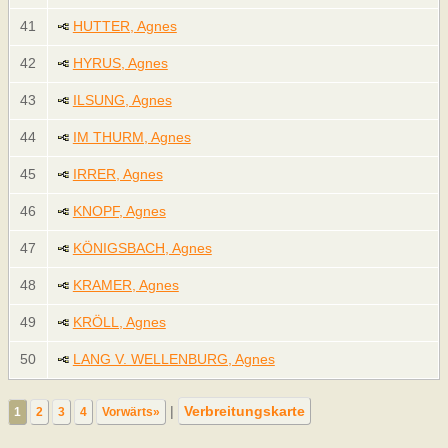
41
HUTTER, Agnes
42
HYRUS, Agnes
43
ILSUNG, Agnes
44
IM THURM, Agnes
45
IRRER, Agnes
46
KNOPF, Agnes
47
KÖNIGSBACH, Agnes
48
KRAMER, Agnes
49
KRÖLL, Agnes
50
LANG V. WELLENBURG, Agnes
|
Verbreitungskarte
1
2
3
4
Vorwärts»