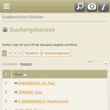
Süddeutsche Patrizier
Suchergebnisse
Treffer 1 bis 50 von 170 für Vorname beginnt mit PAUL
1
2
3
4
Vorwärts»
|
Verbreitungskarte
COL
UMN
S:
TOGGLE
Name
#
1
GARZWEILER, Dr. Paul
2
TRAINER, Paul
3
V. MASSENBACH, Pauline Freiin