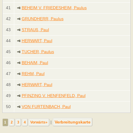
41
BEHEIM V. FRIEDESHEIM, Paulus
42
GRUNDHERR, Paulus
43
STRAUß, Paul
44
HERWART, Paul
45
TUCHER, Paulus
46
BEHAIM, Paul
47
REHM, Paul
48
HERWART, Paul
49
PFINZING V. HENFENFELD, Paul
50
VON FURTENBACH, Paul
|
Verbreitungskarte
1
2
3
4
Vorwärts»