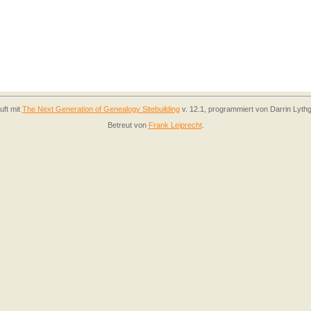
uft mit
The Next Generation of Genealogy Sitebuilding
v. 12.1, programmiert von Darrin Lyth
Betreut von
Frank Leiprecht
.