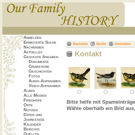
Anmelden
Erweiterte Suche
Startseite
Suche
Anmelden
Nachnamen
Aktuelles
Kontakt
Gesuchte Angaben
Dokumente
Grabsteine
Geschichten
Fotos
Audio-Aufnahmen
Video-Aufnahmen
Alben
Alle Medien
Friedhöfe
Bitte helfe mit Spameinträge
Orte
Wähle oberhalb ein Bild aus
Notizen
Daten und
Jahrestage
Kalender
Berichte
Quellen