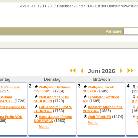
Aktuelles:
12.11.2017 Datenbank unter TNG auf der Domain www.süddeut
Vorname:
Juni 2026
ontag
Dienstag
Mittwoch
2
3
4
ich Remigius
Wolfgang Balthasar
Wolfgang Jacob
1717)
(1714)
(1685)
(15
"Pandolf"...
SULZER
 Barbara
Paul Andreas VON
Leonhard Gottfried
(1728)
(1720)
(1685)
MANTEL
SCHEIDLIN
RIß
(Hei
beth HARNISTER
Carl Anselm Fürst V.
Adalbert Alfons Prinz
(1733)
(1886)
(16
THURN U...
VON BA...
(1474)
na Freiin VON
Hans Jasper Jérome
Wolf TRAINER
809)
(1983)
DOBENECK
Mehr...
.
Mehr...