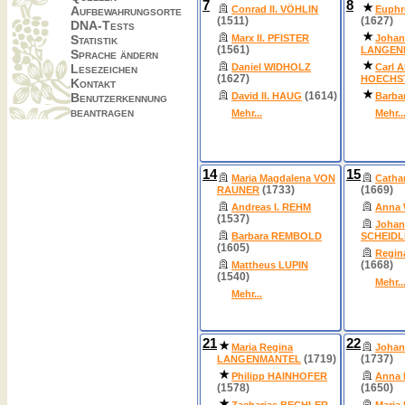
7
8
Aufbewahrungsorte
Conrad II. VÖHLIN
Euphr
(1511)
(1627)
DNA-Tests
Statistik
Marx II. PFISTER
Johan
(1561)
LANGEN
Sprache ändern
Lesezeichen
Daniel WIDHOLZ
Carl A
(1627)
HOECHST
Kontakt
(1614)
Benutzerkennung
David II. HAUG
Barba
beantragen
Mehr...
Mehr..
14
15
Maria Magdalena VON
Catha
(1733)
(1669)
RAUNER
Andreas I. REHM
Anna
(1537)
Johan
Barbara REMBOLD
SCHEIDL
(1605)
Regin
(1668)
Mattheus LUPIN
(1540)
Mehr..
Mehr...
21
22
Maria Regina
Joha
(1719)
(1737)
LANGENMANTEL
Philipp HAINHOFER
Anna 
(1578)
(1650)