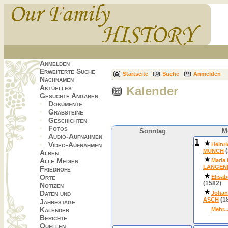
Anmelden
Erweiterte Suche
Startseite
Suche
Anmelden
Nachnamen
Aktuelles
Kalender
Gesuchte Angaben
Dokumente
Grabsteine
Geschichten
Fotos
Sonntag
M
Audio-Aufnahmen
1
Video-Aufnahmen
Heinr
(
MÜNCH
Alben
Alle Medien
Maria
LANGEN
Friedhöfe
Orte
Elisa
(1582)
Notizen
Daten und
Johan
(1
ASCH
Jahrestage
Kalender
Mehr..
Berichte
Quellen