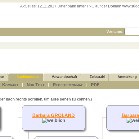
Aktuelles:
12.11.2017 Datenbank unter TNG auf der Domain www.süddeut
Vorname:
ren
Nachkommen
Verwandtschaft
Zeitstrahl
Anmerkung
Kompakt
Nur Text
Registerformat
PDF
|
|
|
|
der nach rechts scrollen, um alles sehen zu können.)
Barbara GROLAND
Barbar