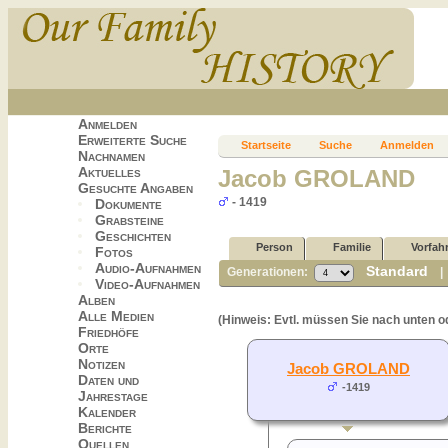
Anmelden
Erweiterte Suche
Startseite
Suche
Anmelden
Nachnamen
Aktuelles
Jacob GROLAND
Gesuchte Angaben
- 1419
Dokumente
Grabsteine
Geschichten
Person
Familie
Vorfah
Fotos
Audio-Aufnahmen
Standard
Generationen:
Video-Aufnahmen
Alben
Alle Medien
(Hinweis: Evtl. müssen Sie nach unten o
Friedhöfe
Orte
Notizen
Jacob GROLAND
Daten und
-1419
Jahrestage
Kalender
Berichte
Quellen