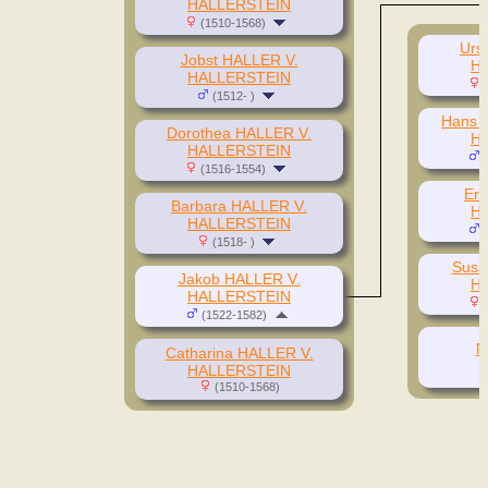
HALLERSTEIN
(1510-1568)
Urs
Jobst HALLER V.
H
HALLERSTEIN
(
(1512- )
Hans 
Dorothea HALLER V.
H
HALLERSTEIN
(
(1516-1554)
Ern
Barbara HALLER V.
H
HALLERSTEIN
(
(1518- )
Susa
Jakob HALLER V.
H
HALLERSTEIN
(
(1522-1582)
N
Catharina HALLER V.
HALLERSTEIN
(1510-1568)