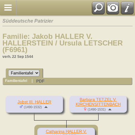
Süddeutsche Patrizier
Familie: Jakob HALLER V.
HALLERSTEIN / Ursula LETSCHER
(F6961)
verh. 22 Sep 1544
PDF
Familientafel
|
Barbara TETZEL V.
Jobst III. HALLER
KIRCHENSITTENBACH
(1490-1532)
(1490-1531)
Catharina HALLER V.