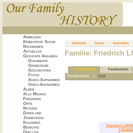
Anmelden
Erweiterte Suche
Startseite
Suche
Anmelden
Nachnamen
Aktuelles
Familie: Friedrich
Gesuchte Angaben
Dokumente
Grabsteine
Familientafel
Familienblatt
Geschichten
Fotos
PDF
Familientafel
|
Audio-Aufnahmen
Video-Aufnahmen
Alben
Alle Medien
Friedhöfe
Orte
Notizen
Daten und
Jahrestage
Kalender
Friedrich LÖFF
Berichte
COLBE
Quellen