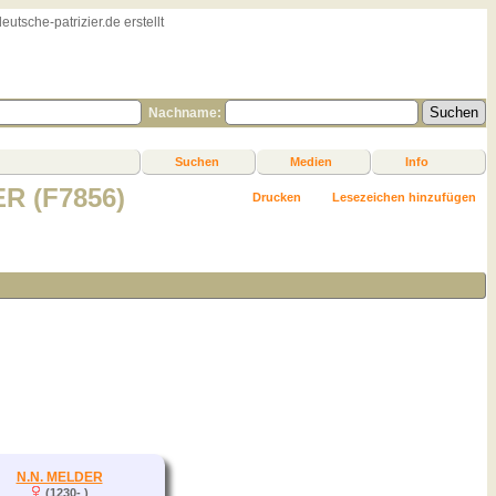
sche-patrizier.de erstellt
Nachname:
Suchen
Medien
Info
R (F7856)
Drucken
Lesezeichen hinzufügen
N.N. MELDER
(1230- )