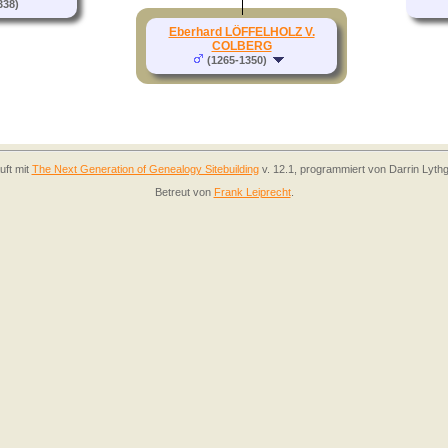
338)
Eberhard LÖFFELHOLZ V.
COLBERG
(1265-1350)
uft mit
The Next Generation of Genealogy Sitebuilding
v. 12.1, programmiert von Darrin Lyth
Betreut von
Frank Leiprecht
.