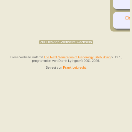
El
Zur Desktop-Webseite wechseln
Diese Website läuft mit
The Next Generation of Genealogy Sitebuilding
v. 12.1,
programmiert von Darrin Lythgoe © 2001-2026.
Betreut von
Frank Leiprecht
.