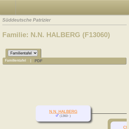
Süddeutsche Patrizier
Familie: N.N. HALBERG (F13060)
PDF
Familientafel
|
N.N. HALBERG
(1360- )
Cl