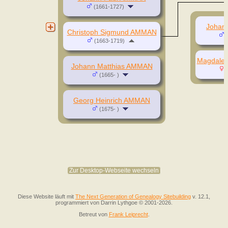
(1661-1727)
Johan
Christoph Sigmund AMMAN
(
(1663-1719)
Magdale
Johann Matthias AMMAN
(
(1665- )
Georg Heinrich AMMAN
(1675- )
Zur Desktop-Webseite wechseln
Diese Website läuft mit
The Next Generation of Genealogy Sitebuilding
v. 12.1,
programmiert von Darrin Lythgoe © 2001-2026.
Betreut von
Frank Leiprecht
.