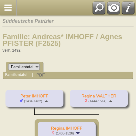
Süddeutsche Patrizier
Familie: Andreas* IMHOFF / Agnes
PFISTER (F2525)
verh. 1492
PDF
Familientafel
|
Peter IMHOFF
Regina WALTHER
(1434-1482)
(1444-1514)
Regina IMHOFF
(1465-1526)