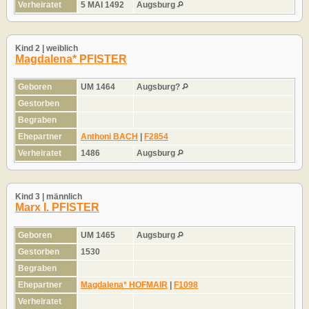
Verheiratet
5 MAI 1492
Augsburg
Kind 2 | weiblich
Magdalena* PFISTER
Geboren
UM 1464
Augsburg?
Gestorben
Begraben
Ehepartner
Anthoni BACH
|
F2854
Verheiratet
1486
Augsburg
Kind 3 | männlich
Marx I. PFISTER
Geboren
UM 1465
Augsburg
Gestorben
1530
Begraben
Ehepartner
Magdalena* HOFMAIR
|
F1098
Verheiratet