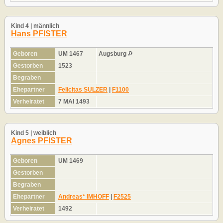
Kind 4 | männlich
Hans PFISTER
Geboren
UM 1467
Augsburg
Gestorben
1523
Begraben
Ehepartner
Felicitas SULZER
|
F1100
Verheiratet
7 MAI 1493
Kind 5 | weiblich
Agnes PFISTER
Geboren
UM 1469
Gestorben
Begraben
Ehepartner
Andreas* IMHOFF
|
F2525
Verheiratet
1492