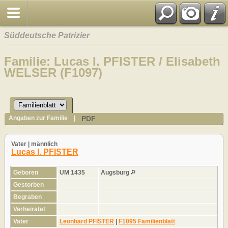
Süddeutsche Patrizier
Familie: Lucas I. PFISTER / Elisabeth
WELSER (F1097)
PDF
Angaben zur Familie
|
Vater | männlich
Lucas I. PFISTER
Geboren
UM 1435
Augsburg
Gestorben
Begraben
Verheiratet
Vater
Leonhard PFISTER
|
F1095 Familienblatt