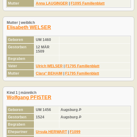
Mutter
Anna LAUGINGER
|
F1095 Familienblatt
Mutter | weiblich
Elisabeth WELSER
Geboren
UM 1460
Gestorben
12 MÄR
1509
Begraben
Vater
Ulrich WELSER
|
F1795 Familienblatt
Mutter
Clara* BEHAIM
|
F1795 Familienblatt
Kind 1 | männlich
Wolfgang PFISTER
Geboren
UM 1456
Augsburg
Gestorben
1524
Augsburg
Begraben
Ehepartner
Ursula HERWART
|
F1099