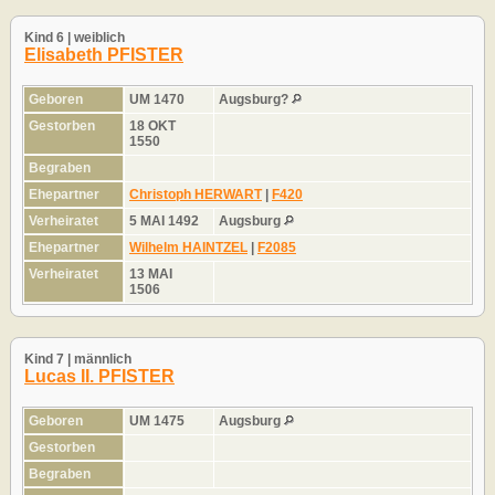
Kind 6 | weiblich
Elisabeth PFISTER
Geboren
UM 1470
Augsburg?
Gestorben
18 OKT
1550
Begraben
Ehepartner
Christoph HERWART
|
F420
Verheiratet
5 MAI 1492
Augsburg
Ehepartner
Wilhelm HAINTZEL
|
F2085
Verheiratet
13 MAI
1506
Kind 7 | männlich
Lucas II. PFISTER
Geboren
UM 1475
Augsburg
Gestorben
Begraben