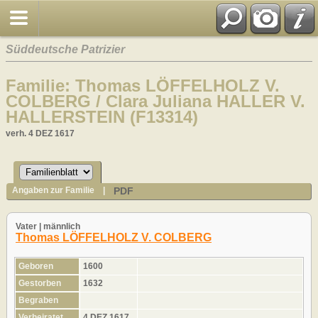
Süddeutsche Patrizier
Familie: Thomas LÖFFELHOLZ V.
COLBERG / Clara Juliana HALLER V.
HALLERSTEIN (F13314)
verh. 4 DEZ 1617
PDF
Angaben zur Familie
|
Vater | männlich
Thomas LÖFFELHOLZ V. COLBERG
Geboren
1600
Gestorben
1632
Begraben
Verheiratet
4 DEZ 1617