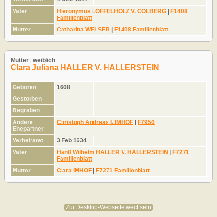
Vater
Hieronymus LÖFFELHOLZ V. COLBERG
|
F1408
Familienblatt
Mutter
Catharina WELSER
|
F1408 Familienblatt
Mutter | weiblich
Clara Juliana HALLER V. HALLERSTEIN
Geboren
1608
Gestorben
Begraben
Andere
Christoph Andreas I. IMHOF
|
F7950
Ehepartner
Verheiratet
3 Feb 1634
Vater
Hanß Wilhelm HALLER V. HALLERSTEIN
|
F7271
Familienblatt
Mutter
Clara IMHOF
|
F7271 Familienblatt
Zur Desktop-Webseite wechseln