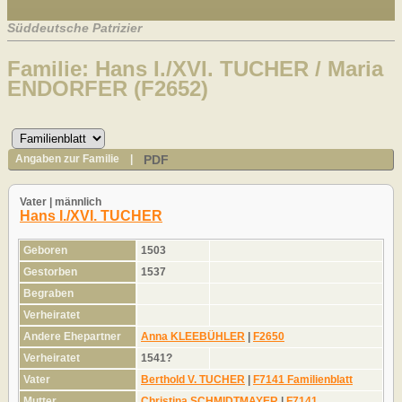
Süddeutsche Patrizier
Familie: Hans I./XVI. TUCHER / Maria
ENDORFER (F2652)
PDF
Angaben zur Familie
|
Vater | männlich
Hans I./XVI. TUCHER
Geboren
1503
Gestorben
1537
Begraben
Verheiratet
Andere Ehepartner
Anna KLEEBÜHLER
|
F2650
Verheiratet
1541?
Vater
Berthold V. TUCHER
|
F7141 Familienblatt
Mutter
Christina SCHMIDTMAYER
|
F7141