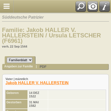
Süddeutsche Patrizier
Familie: Jakob HALLER V.
HALLERSTEIN / Ursula LETSCHER
(F6961)
verh. 22 Sep 1544
PDF
Angaben zur Familie
|
Vater | männlich
Jakob HALLER V. HALLERSTEIN
Geboren
14 DEZ
1522
Gestorben
31 MAI
1582