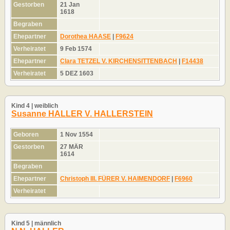
Gestorben
21 Jan
1618
Begraben
Ehepartner
Dorothea HAASE
|
F9624
Verheiratet
9 Feb 1574
Ehepartner
Clara TETZEL V. KIRCHENSITTENBACH
|
F14438
Verheiratet
5 DEZ 1603
Kind 4 | weiblich
Susanne HALLER V. HALLERSTEIN
Geboren
1 Nov 1554
Gestorben
27 MÄR
1614
Begraben
Ehepartner
Christoph III. FÜRER V. HAIMENDORF
|
F6960
Verheiratet
Kind 5 | männlich