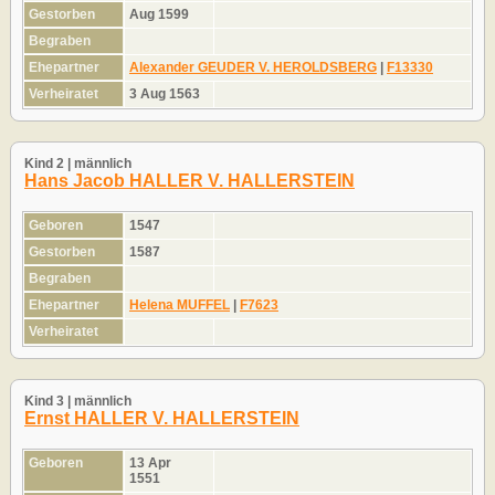
Gestorben
Aug 1599
Begraben
Ehepartner
Alexander GEUDER V. HEROLDSBERG
|
F13330
Verheiratet
3 Aug 1563
Kind 2 | männlich
Hans Jacob HALLER V. HALLERSTEIN
Geboren
1547
Gestorben
1587
Begraben
Ehepartner
Helena MUFFEL
|
F7623
Verheiratet
Kind 3 | männlich
Ernst HALLER V. HALLERSTEIN
Geboren
13 Apr
1551