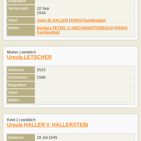
Begraben
Verheiratet
22 Sep
1544
Vater
Jobst III. HALLER
|
F6954 Familienblatt
Mutter
Barbara TETZEL V. KIRCHENSITTENBACH
|
F6954
Familienblatt
Mutter | weiblich
Ursula LETSCHER
Geboren
1523
Gestorben
1566
Begraben
Vater
Mutter
Kind 1 | weiblich
Ursula HALLER V. HALLERSTEIN
Geboren
18 Jul 1545