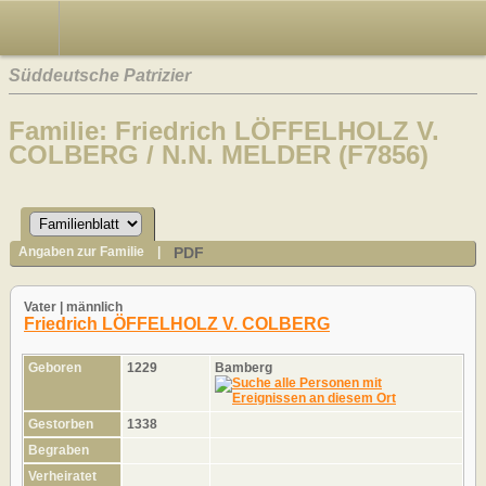
Süddeutsche Patrizier
Familie: Friedrich LÖFFELHOLZ V.
COLBERG / N.N. MELDER (F7856)
PDF
Angaben zur Familie
|
Vater | männlich
Friedrich LÖFFELHOLZ V. COLBERG
Geboren
1229
Bamberg
Gestorben
1338
Begraben
Verheiratet