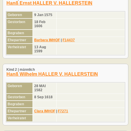
Hanß Ernst HALLER V. HALLERSTEIN
Geboren
9 Jan 1575
Gestorben
18 Feb
1606
Begraben
Ehepartner
Barbara IMHOF
|
F14437
Verheiratet
13 Aug
1599
Kind 2 | männlich
Hanß Wilhelm HALLER V. HALLERSTEIN
Geboren
28 MAI
1582
Gestorben
8 Sep 1618
Begraben
Ehepartner
Clara IMHOF
|
F7271
Verheiratet