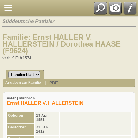
Süddeutsche Patrizier
Familie: Ernst HALLER V.
HALLERSTEIN / Dorothea HAASE
(F9624)
verh. 9 Feb 1574
PDF
Angaben zur Familie
|
Vater | männlich
Ernst HALLER V. HALLERSTEIN
Geboren
13 Apr
1551
Gestorben
21 Jan
1618