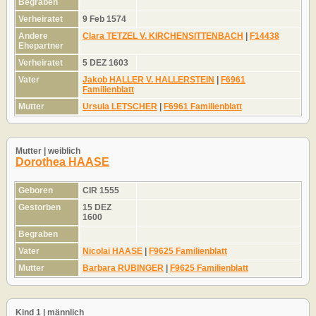
Begraben
Verheiratet
9 Feb 1574
Andere
Clara TETZEL V. KIRCHENSITTENBACH
|
F14438
Ehepartner
Verheiratet
5 DEZ 1603
Vater
Jakob HALLER V. HALLERSTEIN
|
F6961
Familienblatt
Mutter
Ursula LETSCHER
|
F6961 Familienblatt
Mutter | weiblich
Dorothea HAASE
Geboren
CIR 1555
Gestorben
15 DEZ
1600
Begraben
Vater
Nicolai HAASE
|
F9625 Familienblatt
Mutter
Barbara RUBINGER
|
F9625 Familienblatt
Kind 1 | männlich