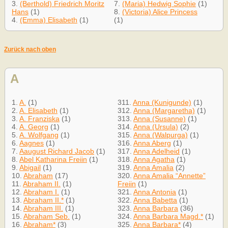
3.
(Berthold) Friedrich Moritz
7.
(Maria) Hedwig Sophie
(1)
Hans
(1)
8.
(Victoria) Alice Princess
4.
(Emma) Elisabeth
(1)
(1)
Zurück nach oben
A
1.
A.
(1)
311.
Anna (Kunigunde)
(1)
2.
A. Elisabeth
(1)
312.
Anna (Margaretha)
(1)
3.
A. Franziska
(1)
313.
Anna (Susanne)
(1)
4.
A. Georg
(1)
314.
Anna (Ursula)
(2)
5.
A. Wolfgang
(1)
315.
Anna (Walpurga)
(1)
6.
Aagnes
(1)
316.
Anna Aberg
(1)
7.
Aaugust Richard Jacob
(1)
317.
Anna Adelheid
(1)
8.
Abel Katharina Freiin
(1)
318.
Anna Agatha
(1)
9.
Abigail
(1)
319.
Anna Amalia
(2)
10.
Abraham
(17)
320.
Anna Amalia “Annette”
11.
Abraham II.
(1)
Freiin
(1)
12.
Abraham I.
(1)
321.
Anna Antonia
(1)
13.
Abraham II.*
(1)
322.
Anna Babetta
(1)
14.
Abraham III.
(1)
323.
Anna Barbara
(36)
15.
Abraham Seb.
(1)
324.
Anna Barbara Magd.*
(1)
16.
Abraham*
(3)
325.
Anna Barbara*
(4)