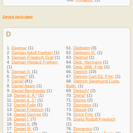
Zurück nach oben
D
1.
Dagmar
(1)
61.
Diethelm
(3)
2.
Damian Adolf Freiherr
(1)
62.
Diethelm III.
(1)
3.
Damian Friedrich Graf
(1)
63.
Dietmut
(1)
4.
Damian Hartard Freiherr
64.
Dietr. Hermann
(1)
(1)
65.
Dietr. Wilh. Fritz
(1)
5.
Damian II.
(1)
66.
Dietrich
(10)
6.
Damian*
(2)
67.
Dietrich Carl Ed. Frhr.
(1)
7.
Daniel
(81)
68.
Dietrich Siegmund Ludw.
8.
Daniel Adam
(1)
Balth.
(1)
9.
Daniel Bernhardtz
(1)
69.
Dietrich*
(2)
10.
Daniel d. Ä.*
(1)
70.
Digna*
(1)
11.
Daniel d. J.*
(1)
71.
Dionys
(2)
12.
Daniel Felix
(1)
72.
Dionysius
(1)
13.
Daniel Friedrich
(1)
73.
Dippolt
(1)
14.
Daniel George
(1)
74.
Dirick Frhr.
(1)
15.
Daniel I.
(7)
75.
Doetz Rudolf Friedrich
16.
Daniel II.
(9)
(1)
17.
Daniel III.
(2)
76.
Domenico
(1)