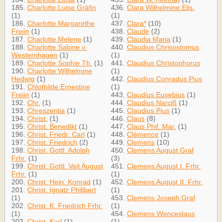
185.
Charlotte Luise Gräfin
436.
Clara Wilhelmine Elis.
(1)
(1)
186.
Charlotte Margarethe
437.
Clara*
(10)
Freiin
(1)
438.
Claude
(2)
187.
Charlotte Melene
(1)
439.
Claudia Maria
(1)
188.
Charlotte Sabine v.
440.
Claudius Chrisostomus
Westernhagen
(1)
(1)
189.
Charlotte Sophie Th.
(1)
441.
Claudius Christophorus
190.
Charlotte Wilhelmine
(1)
Hedwig
(1)
442.
Claudius Conradus Pius
191.
Chlothilde Ernestine
(1)
Freiin
(1)
443.
Claudius Eusebius
(1)
192.
Chr.
(1)
444.
Claudius Narciß
(1)
193.
Chreszentia
(1)
445.
Claudius Pius
(1)
194.
Christ.
(1)
446.
Claus
(8)
195.
Christ. Benedikt
(1)
447.
Claus Phil. Mar.
(1)
196.
Christ. Friedr. Carl
(1)
448.
Clémence
(1)
197.
Christ. Friedrich
(2)
449.
Clemens
(10)
198.
Christ. Gottl. Adolph
450.
Clemens August Graf
Frhr.
(1)
(3)
199.
Christ. Gottl. Veit August
451.
Clemens August I. Frhr.
Frhr.
(1)
(1)
200.
Christ. Hein. Konrad
(1)
452.
Clemens August II. Frhr.
201.
Christ. Ignatz Philibert
(1)
(1)
453.
Clemens Joseph Graf
202.
Christ. K. Friedrich Frhr.
(1)
(1)
454.
Clemens Wenceslaus
203.
Christ. Karl
(1)
(1)