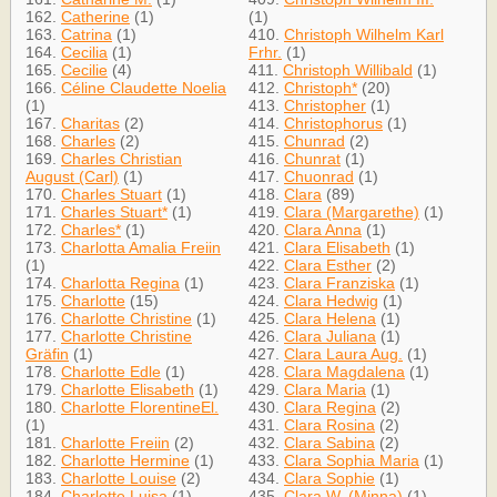
162.
Catherine
(1)
(1)
163.
Catrina
(1)
410.
Christoph Wilhelm Karl
164.
Cecilia
(1)
Frhr.
(1)
165.
Cecilie
(4)
411.
Christoph Willibald
(1)
166.
Céline Claudette Noelia
412.
Christoph*
(20)
(1)
413.
Christopher
(1)
167.
Charitas
(2)
414.
Christophorus
(1)
168.
Charles
(2)
415.
Chunrad
(2)
169.
Charles Christian
416.
Chunrat
(1)
August (Carl)
(1)
417.
Chuonrad
(1)
170.
Charles Stuart
(1)
418.
Clara
(89)
171.
Charles Stuart*
(1)
419.
Clara (Margarethe)
(1)
172.
Charles*
(1)
420.
Clara Anna
(1)
173.
Charlotta Amalia Freiin
421.
Clara Elisabeth
(1)
(1)
422.
Clara Esther
(2)
174.
Charlotta Regina
(1)
423.
Clara Franziska
(1)
175.
Charlotte
(15)
424.
Clara Hedwig
(1)
176.
Charlotte Christine
(1)
425.
Clara Helena
(1)
177.
Charlotte Christine
426.
Clara Juliana
(1)
Gräfin
(1)
427.
Clara Laura Aug.
(1)
178.
Charlotte Edle
(1)
428.
Clara Magdalena
(1)
179.
Charlotte Elisabeth
(1)
429.
Clara Maria
(1)
180.
Charlotte FlorentineEl.
430.
Clara Regina
(2)
(1)
431.
Clara Rosina
(2)
181.
Charlotte Freiin
(2)
432.
Clara Sabina
(2)
182.
Charlotte Hermine
(1)
433.
Clara Sophia Maria
(1)
183.
Charlotte Louise
(2)
434.
Clara Sophie
(1)
184.
Charlotte Luisa
(1)
435.
Clara W. (Minna)
(1)