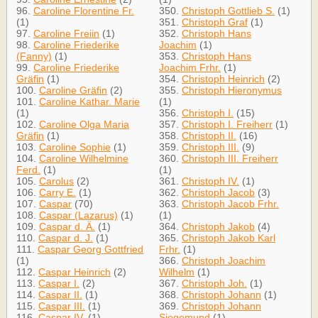
96.
Caroline Florentine Fr.
350.
Christoph Gottlieb S.
(1)
(1)
351.
Christoph Graf
(1)
97.
Caroline Freiin
(1)
352.
Christoph Hans
98.
Caroline Friederike
Joachim
(1)
(Fanny)
(1)
353.
Christoph Hans
99.
Caroline Friederike
Joachim Frhr.
(1)
Gräfin
(1)
354.
Christoph Heinrich
(2)
100.
Caroline Gräfin
(2)
355.
Christoph Hieronymus
101.
Caroline Kathar. Marie
(1)
(1)
356.
Christoph I.
(15)
102.
Caroline Olga Maria
357.
Christoph I. Freiherr
(1)
Gräfin
(1)
358.
Christoph II.
(16)
103.
Caroline Sophie
(1)
359.
Christoph III.
(9)
104.
Caroline Wilhelmine
360.
Christoph III. Freiherr
Ferd.
(1)
(1)
105.
Carolus
(2)
361.
Christoph IV.
(1)
106.
Carry E.
(1)
362.
Christoph Jacob
(3)
107.
Caspar
(70)
363.
Christoph Jacob Frhr.
108.
Caspar (Lazarus)
(1)
(1)
109.
Caspar d. Ä.
(1)
364.
Christoph Jakob
(4)
110.
Caspar d. J.
(1)
365.
Christoph Jakob Karl
111.
Caspar Georg Gottfried
Frhr.
(1)
(1)
366.
Christoph Joachim
112.
Caspar Heinrich
(2)
Wilhelm
(1)
113.
Caspar I.
(2)
367.
Christoph Joh.
(1)
114.
Caspar II.
(1)
368.
Christoph Johann
(1)
115.
Caspar III.
(1)
369.
Christoph Johann
116.
Caspar IV.
(1)
Siegemund
(1)