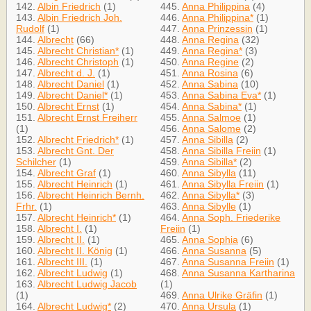
142.
Albin Friedrich
(1)
445.
Anna Philippina
(4)
143.
Albin Friedrich Joh.
446.
Anna Philippina*
(1)
Rudolf
(1)
447.
Anna Prinzessin
(1)
144.
Albrecht
(66)
448.
Anna Regina
(32)
145.
Albrecht Christian*
(1)
449.
Anna Regina*
(3)
146.
Albrecht Christoph
(1)
450.
Anna Regine
(2)
147.
Albrecht d. J.
(1)
451.
Anna Rosina
(6)
148.
Albrecht Daniel
(1)
452.
Anna Sabina
(10)
149.
Albrecht Daniel*
(1)
453.
Anna Sabina Eva*
(1)
150.
Albrecht Ernst
(1)
454.
Anna Sabina*
(1)
151.
Albrecht Ernst Freiherr
455.
Anna Salmoe
(1)
(1)
456.
Anna Salome
(2)
152.
Albrecht Friedrich*
(1)
457.
Anna Sibilla
(2)
153.
Albrecht Gnt. Der
458.
Anna Sibilla Freiin
(1)
Schilcher
(1)
459.
Anna Sibilla*
(2)
154.
Albrecht Graf
(1)
460.
Anna Sibylla
(11)
155.
Albrecht Heinrich
(1)
461.
Anna Sibylla Freiin
(1)
156.
Albrecht Heinrich Bernh.
462.
Anna Sibylla*
(3)
Frhr.
(1)
463.
Anna Sibylle
(1)
157.
Albrecht Heinrich*
(1)
464.
Anna Soph. Friederike
158.
Albrecht I.
(1)
Freiin
(1)
159.
Albrecht II.
(1)
465.
Anna Sophia
(6)
160.
Albrecht II. König
(1)
466.
Anna Susanna
(5)
161.
Albrecht III.
(1)
467.
Anna Susanna Freiin
(1)
162.
Albrecht Ludwig
(1)
468.
Anna Susanna Kartharina
163.
Albrecht Ludwig Jacob
(1)
(1)
469.
Anna Ulrike Gräfin
(1)
164.
Albrecht Ludwig*
(2)
470.
Anna Ursula
(1)