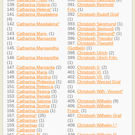
139.
Catharina Helena
(1)
391.
Christoph Reinhold
140.
Catharina Helena*
(1)
Frhr.
(1)
141.
Catharina Magdalena
392.
Christoph Rudolf Graf
(4)
(1)
142.
Catharina Magdalena*
393.
Christoph Siegmund
(1)
(1)
394.
Christoph Sigmund
(3)
143.
Catharina Marg.
(1)
395.
Christoph Sigmund*
(1)
144.
Catharina Margarete
396.
Christoph Theodor
(1)
(1)
397.
Christoph Theophil
145.
Catharina Margaretha
(Gottlieb)
(1)
(1)
398.
Christoph Ulrich
(2)
146.
Catharina Margarethe
399.
Christoph Ulrich Frhr.
(1)
(1)
147.
Catharina Margarita
(2)
400.
Christoph V.
(2)
148.
Catharina Maria
(2)
401.
Christoph VI.
(1)
149.
Catharina Martina
(1)
402.
Christoph VII.
(1)
150.
Catharina Philippina
(1)
403.
Christoph Wenzel Graf
151.
Catharina Rebecca
(1)
(1)
152.
Catharina Regina
(3)
404.
Christoph Wilh. Vincent*
153.
Catharina Renata
(1)
(1)
154.
Catharina Salome
(1)
405.
Christoph Wilhelm
(9)
155.
Catharina Sophia
(1)
406.
Christoph Wilhelm
156.
Catharina Ursula
(1)
Friedr.
(1)
157.
Catharina*
(25)
407.
Christoph Wilhelm Graf
158.
Catharina+
(1)
(1)
159.
Catharinax
(1)
408.
Christoph Wilhelm I.*
160.
Catharine
(1)
(1)
161.
Catharine M.
(1)
409.
Christoph Wilhelm III.