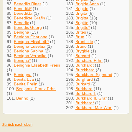
83.
Benedikt Ritter
(1)
180.
Brigida Anna
(1)
84.
Benedikt*
(1)
181.
Brigide
(1)
85.
Benedikta
(3)
182.
Brigita
(6)
86.
Benedikte Gräfin
(1)
183.
Brigitta
(13)
87.
Benedix
(1)
184.
Brigitte
(10)
88.
Benedix Georg
(1)
185.
Brigitte*
(1)
89.
Benigna
(13)
186.
Brites
(1)
90.
Benigna Charlotte
(1)
187.
Brun
(1)
91.
Benigna Elisabeth*
(1)
188.
Brunhilde
(1)
92.
Benigna Eusebia
(1)
189.
Bruno
(1)
93.
Benigna Sabina
(2)
190.
Brygide
(1)
94.
Benigna Veronika
(1)
191.
Burcard
(1)
95.
Benigna*
(1)
192.
Burchard Frhr.
(1)
96.
Benignia Elisabeth Freiin
193.
Burchardt
(1)
(1)
194.
Burckhard
(3)
97.
Beningna
(1)
195.
Burckhard Sigmund
(1)
98.
Benita Eva
(1)
196.
Burghard
(2)
99.
Benita Freiin
(1)
197.
Burkard
(2)
100.
Benjamin Franz Frhr.
198.
Burkhard
(11)
(1)
199.
Burkhard I.
(1)
101.
Benno
(2)
200.
Burkhard II. Graf
(1)
201.
Burkhard*
(1)
202.
Burkhardt Mar. Albr.
(1)
Zurück nach oben