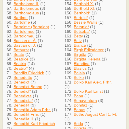
56.
Bartholome II.
(1)
154.
Berthold X.
(1)
57.
Bartholomeus
(3)
155.
Berthold XI.
(1)
58.
Barthomoläus
(1)
156.
Berthold*
(1)
59.
Bartlme
(1)
157.
Bertold*
(1)
60.
Bartolme
(5)
158.
Bessie Wallis
(1)
61.
Bartolme (Bertalan)
(1)
159.
Betonia*
(1)
62.
Bartolomeo
(1)
160.
Betseba*
(1)
63.
Bartolomeu
(1)
161.
Betty
(2)
64.
Bastian d. Ä.
(1)
162.
Betz
(1)
65.
Bastian d. J.
(1)
163.
Bianca
(1)
66.
Bathurst
(1)
164.
Birgit Eriksdotter
(1)
67.
Beate
(1)
165.
Birgitta
(1)
68.
Beatrice
(3)
166.
Birgitta Helena
(1)
69.
Beatrix
(14)
167.
Blandina
(1)
70.
Beatrix*
(4)
168.
Blasius
(3)
71.
Bendikt Friedrich
(1)
169.
Bolaia
(1)
72.
Benedetto
(1)
170.
Bolko
(1)
73.
Benedict
(7)
171.
Bolko Karl Alex. Frhr.
74.
Benedict Benno
(1)
(1)
75.
Benedict*
(2)
172.
Bolko Karl Ernst
(1)
76.
Benedicta
(1)
173.
Bona
(1)
77.
Benedicta*
(1)
174.
Bonaventura
(3)
78.
Benedikt
(9)
175.
Bonifaz
(1)
79.
Benedikt Adam Frhr.
(1)
176.
Bonus
(1)
80.
Benedikt Frhr.
(1)
177.
Botho August Carl 1. Ft.
81.
Benedikt II.
(1)
(1)
82.
Benedikt Karl Friedrich
178.
Brida
(1)
(1)
179.
Brigida
(2)