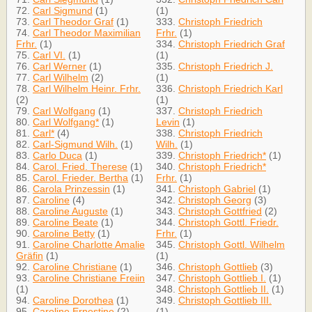
72.
Carl Sigmund
(1)
(1)
73.
Carl Theodor Graf
(1)
333.
Christoph Friedrich
74.
Carl Theodor Maximilian
Frhr.
(1)
Frhr.
(1)
334.
Christoph Friedrich Graf
75.
Carl VI.
(1)
(1)
76.
Carl Werner
(1)
335.
Christoph Friedrich J.
77.
Carl Wilhelm
(2)
(1)
78.
Carl Wilhelm Heinr. Frhr.
336.
Christoph Friedrich Karl
(2)
(1)
79.
Carl Wolfgang
(1)
337.
Christoph Friedrich
80.
Carl Wolfgang*
(1)
Levin
(1)
81.
Carl*
(4)
338.
Christoph Friedrich
82.
Carl-Sigmund Wilh.
(1)
Wilh.
(1)
83.
Carlo Duca
(1)
339.
Christoph Friedrich*
(1)
84.
Carol. Fried. Therese
(1)
340.
Christoph Friedrich*
85.
Carol. Frieder. Bertha
(1)
Frhr.
(1)
86.
Carola Prinzessin
(1)
341.
Christoph Gabriel
(1)
87.
Caroline
(4)
342.
Christoph Georg
(3)
88.
Caroline Auguste
(1)
343.
Christoph Gottfried
(2)
89.
Caroline Beate
(1)
344.
Christoph Gottl. Friedr.
90.
Caroline Betty
(1)
Frhr.
(1)
91.
Caroline Charlotte Amalie
345.
Christoph Gottl. Wilhelm
Gräfin
(1)
(1)
92.
Caroline Christiane
(1)
346.
Christoph Gottlieb
(3)
93.
Caroline Christiane Freiin
347.
Christoph Gottlieb I.
(1)
(1)
348.
Christoph Gottlieb II.
(1)
94.
Caroline Dorothea
(1)
349.
Christoph Gottlieb III.
95.
Caroline Ernestine
(2)
(1)