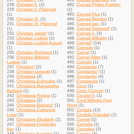
228.
Christian II.
(1)
482.
Conrad Philipp Freiherr
229.
Christian II. Pfalzgraf
(1)
(1)
483.
Conrad Pius
(1)
230.
Christian III.
(1)
484.
Conrad Rembot
(1)
231.
Christian III. Pfalzgraf
485.
Conrad sen.
(1)
(1)
486.
Conrad Sigmund*
(1)
232.
Christian Jakob*
(1)
487.
Conrad V.
(3)
233.
Christian Ludwig
(1)
488.
Conrad Wilhelm
(1)
234.
Christian Ludwig August
489.
Conrad*
(14)
(1)
490.
Conrado
(1)
235.
Christian Reinhard
(1)
491.
Conrat
(1)
236.
Christian Wilhelm
492.
Conrat Ritter
(1)
Ludwig
(1)
493.
Conrath
(1)
237.
Christian*
(2)
494.
Constantia
(7)
238.
Christian-Leopold
(1)
495.
Constantia*
(1)
239.
Christiana
(2)
496.
Constantin
(4)
240.
Christiana Erdmuthe
(1)
497.
Constanzia
(1)
241.
Christiana Margaretha
498.
Conz
(1)
Barbara
(1)
499.
Conz (Cunrat)
(1)
242.
Christiana Rosina
(1)
500.
Corand II.
(1)
243.
Christiane
(2)
501.
Cord Wilhelm Paul
244.
Christiane Barbara*
(1)
Horst
(1)
245.
Christiane Catharine
502.
Cordula
(12)
Luise
(1)
503.
Cordula (Claudia)
(1)
246.
Christiane Elisabeth
(1)
504.
Corneli
(1)
247.
Christiane Friederike
505.
Cornelia
(1)
Kar.
(1)
506.
Cornelius
(3)
248.
Christiane Karoline
(1)
507.
Corona
(4)