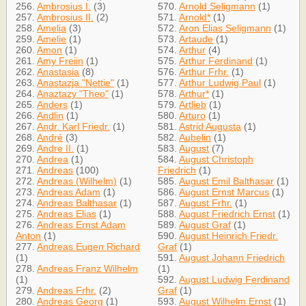
256.
Ambrosius I.
(3)
570.
Arnold Seligmann
(1)
257.
Ambrosius II.
(2)
571.
Arnold*
(1)
258.
Amelia
(3)
572.
Aron Elias Seligmann
(1)
259.
Amelie
(1)
573.
Artaude
(1)
260.
Amon
(1)
574.
Arthur
(4)
261.
Amy Freiin
(1)
575.
Arthur Ferdinand
(1)
262.
Anastasia
(8)
576.
Arthur Frhr.
(1)
263.
Anastazja "Nettie"
(1)
577.
Arthur Ludwig Paul
(1)
264.
Anaztazy "Theo"
(1)
578.
Arthur*
(1)
265.
Anders
(1)
579.
Artlieb
(1)
266.
Andlin
(1)
580.
Arturo
(1)
267.
Andr. Karl Friedr.
(1)
581.
Astrid Augusta
(1)
268.
André
(3)
582.
Aubelin
(1)
269.
Andre II.
(1)
583.
August
(7)
270.
Andrea
(1)
584.
August Christoph
271.
Andreas
(100)
Friedrich
(1)
272.
Andreas (Wilhelm)
(1)
585.
August Emil Balthasar
(1)
273.
Andreas Adam
(1)
586.
August Ernst Marcus
(1)
274.
Andreas Balthasar
(1)
587.
August Frhr.
(1)
275.
Andreas Elias
(1)
588.
August Friedrich Ernst
(1)
276.
Andreas Ernst Adam
589.
August Graf
(1)
Anton
(1)
590.
August Heinrich Friedr.
277.
Andreas Eugen Richard
Graf
(1)
(1)
591.
August Johann Friedrich
278.
Andreas Franz Wilhelm
(1)
(1)
592.
August Ludwig Ferdinand
279.
Andreas Frhr.
(2)
Graf
(1)
280.
Andreas Georg
(1)
593.
August Wilhelm Ernst
(1)