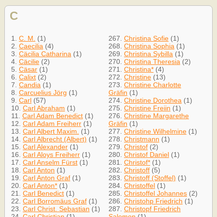
C
1.
C. M.
(1)
267.
Christina Sofie
(1)
2.
Caecilia
(4)
268.
Christina Sophia
(1)
3.
Cäcilia Catharina
(1)
269.
Christina Sybilla
(1)
4.
Cäcilie
(2)
270.
Christina Theresia
(2)
5.
Cäsar
(1)
271.
Christina*
(4)
6.
Calixt
(2)
272.
Christine
(13)
7.
Candia
(1)
273.
Christine Charlotte
8.
Carcuelius Jörg
(1)
Gräfin
(1)
9.
Carl
(57)
274.
Christine Dorothea
(1)
10.
Carl Abraham
(1)
275.
Christine Freiin
(1)
11.
Carl Adam Benedict
(1)
276.
Christine Margarethe
12.
Carl Adam Freiherr
(1)
Gräfin
(1)
13.
Carl Albert Maxim.
(1)
277.
Christine Wilhelmine
(1)
14.
Carl Albrecht (Albert)
(1)
278.
Christmann
(1)
15.
Carl Alexander
(1)
279.
Christof
(2)
16.
Carl Aloys Freiherr
(1)
280.
Christof Daniel
(1)
17.
Carl Anselm Fürst
(1)
281.
Christof*
(1)
18.
Carl Anton
(1)
282.
Christoff
(5)
19.
Carl Anton Graf
(1)
283.
Christoff (Stoffel)
(1)
20.
Carl Anton*
(1)
284.
Christoffel
(1)
21.
Carl Benedict
(1)
285.
Christoffel Johannes
(2)
22.
Carl Borromäus Graf
(1)
286.
Christohp Friedrich
(1)
23.
Carl Christ. Sebastian
(1)
287.
Christopf Friedrich
24.
Carl Christian
(1)
Salomon
(1)