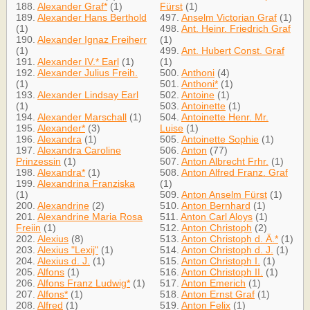
188.
Alexander Graf*
(1)
Fürst
(1)
189.
Alexander Hans Berthold
497.
Anselm Victorian Graf
(1)
(1)
498.
Ant. Heinr. Friedrich Graf
190.
Alexander Ignaz Freiherr
(1)
(1)
499.
Ant. Hubert Const. Graf
191.
Alexander IV.* Earl
(1)
(1)
192.
Alexander Julius Freih.
500.
Anthoni
(4)
(1)
501.
Anthoni*
(1)
193.
Alexander Lindsay Earl
502.
Antoine
(1)
(1)
503.
Antoinette
(1)
194.
Alexander Marschall
(1)
504.
Antoinette Henr. Mr.
195.
Alexander*
(3)
Luise
(1)
196.
Alexandra
(1)
505.
Antoinette Sophie
(1)
197.
Alexandra Caroline
506.
Anton
(77)
Prinzessin
(1)
507.
Anton Albrecht Frhr.
(1)
198.
Alexandra*
(1)
508.
Anton Alfred Franz. Graf
199.
Alexandrina Franziska
(1)
(1)
509.
Anton Anselm Fürst
(1)
200.
Alexandrine
(2)
510.
Anton Bernhard
(1)
201.
Alexandrine Maria Rosa
511.
Anton Carl Aloys
(1)
Freiin
(1)
512.
Anton Christoph
(2)
202.
Alexius
(8)
513.
Anton Christoph d. Ä.*
(1)
203.
Alexius "Lexij"
(1)
514.
Anton Christoph d. J.
(1)
204.
Alexius d. J.
(1)
515.
Anton Christoph I.
(1)
205.
Alfons
(1)
516.
Anton Christoph II.
(1)
206.
Alfons Franz Ludwig*
(1)
517.
Anton Emerich
(1)
207.
Alfons*
(1)
518.
Anton Ernst Graf
(1)
208.
Alfred
(1)
519.
Anton Felix
(1)