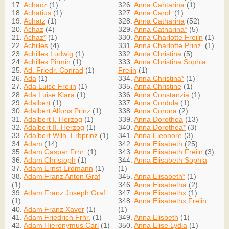
17.
Achacz
(1)
326.
Anna Cahtarina
(1)
18.
Achatius
(1)
327.
Anna Carol.
(1)
19.
Achatz
(1)
328.
Anna Catharina
(52)
20.
Achaz
(4)
329.
Anna Catharina*
(5)
21.
Achaz*
(1)
330.
Anna Charlotte Freiin
(1)
22.
Achilles
(4)
331.
Anna Charlotte Prinz.
(1)
23.
Achilles Ludwig
(1)
332.
Anna Christina
(5)
24.
Achilles Pirmin
(1)
333.
Anna Christina Sophia
25.
Ad. Friedr. Conrad
(1)
Freiin
(1)
26.
Ada
(1)
334.
Anna Christina*
(1)
27.
Ada Luise Freiin
(1)
335.
Anna Christine
(1)
28.
Ada Luise Klara
(1)
336.
Anna Constanzia
(1)
29.
Adalbert
(1)
337.
Anna Cordula
(1)
30.
Adalbert Alfons Prinz
(1)
338.
Anna Corona
(2)
31.
Adalbert I. Herzog
(1)
339.
Anna Dorothea
(13)
32.
Adalbert II. Herzog
(1)
340.
Anna Dorothea*
(3)
33.
Adalbert Wilh. Erbprinz
(1)
341.
Anna Eleonore
(3)
34.
Adam
(14)
342.
Anna Elisabeth
(25)
35.
Adam Caspar Frhr.
(1)
343.
Anna Elisabeth Freiin
(3)
36.
Adam Christoph
(1)
344.
Anna Elisabeth Sophia
37.
Adam Ernst Erdmann
(1)
(1)
38.
Adam Franz Anton Graf
345.
Anna Elisabeth*
(1)
(1)
346.
Anna Elisabetha
(2)
39.
Adam Franz Joseph Graf
347.
Anna Elisabethx
(1)
(1)
348.
Anna Elisabethx Freiin
40.
Adam Franz Xaver
(1)
(1)
41.
Adam Friedrich Frhr.
(1)
349.
Anna Elisbeth
(1)
42.
Adam Hieronymus Carl
(1)
350.
Anna Elise Lydia
(1)