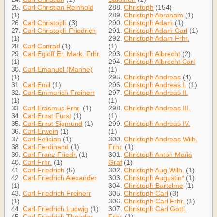
25.
Carl Christian Reinhold
288.
Christoph
(154)
(1)
289.
Christoph Abraham
(1)
26.
Carl Christoph
(3)
290.
Christoph Adam
(1)
27.
Carl Christoph Friedrich
291.
Christoph Adam Carl
(1)
(1)
292.
Christoph Adam Frhr.
28.
Carl Conrad
(1)
(1)
29.
Carl Egloff Er. Mark. Frhr.
293.
Christoph Albrecht
(2)
(1)
294.
Christoph Albrecht Carl
30.
Carl Emanuel (Manne)
(1)
(1)
295.
Christoph Andreas
(4)
31.
Carl Emil
(1)
296.
Christoph Andreas I.
(1)
32.
Carl Emmerich Freiherr
297.
Christoph Andreas II.
(1)
(1)
33.
Carl Erasmus Frhr.
(1)
298.
Christoph Andreas III.
34.
Carl Ernst Fürst
(1)
(1)
35.
Carl Ernst Sigmund
(1)
299.
Christoph Andreas IV.
36.
Carl Erwein
(1)
(1)
37.
Carl Felician
(1)
300.
Christoph Andreas Wilh.
38.
Carl Ferdinand
(1)
Frhr.
(1)
39.
Carl Franz Friedr.
(1)
301.
Christoph Anton Maria
40.
Carl Frhr.
(1)
Graf
(1)
41.
Carl Friedrich
(5)
302.
Christoph Aug Wilh.
(1)
42.
Carl Friedrich Alexander
303.
Christoph Augustin*
(1)
(1)
304.
Christoph Bartelme
(1)
43.
Carl Friedrich Freiherr
305.
Christoph Carl
(3)
(1)
306.
Christoph Carl Frhr.
(1)
44.
Carl Friedrich Ludwig
(1)
307.
Christoph Carl Gottl.
45.
Carl Friedrich Theodor
Frhr.
(1)