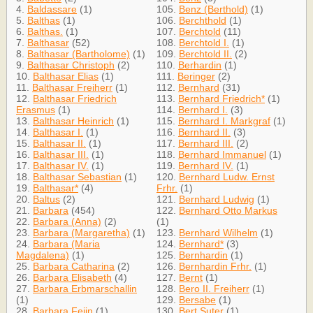
4.
Baldassare
(1)
105.
Benz (Berthold)
(1)
5.
Balthas
(1)
106.
Berchthold
(1)
6.
Balthas.
(1)
107.
Berchtold
(11)
7.
Balthasar
(52)
108.
Berchtold I.
(1)
8.
Balthasar (Bartholome)
(1)
109.
Berchtold II.
(2)
9.
Balthasar Christoph
(2)
110.
Berhardin
(1)
10.
Balthasar Elias
(1)
111.
Beringer
(2)
11.
Balthasar Freiherr
(1)
112.
Bernhard
(31)
12.
Balthasar Friedrich
113.
Bernhard Friedrich*
(1)
Erasmus
(1)
114.
Bernhard I.
(3)
13.
Balthasar Heinrich
(1)
115.
Bernhard I. Markgraf
(1)
14.
Balthasar I.
(1)
116.
Bernhard II.
(3)
15.
Balthasar II.
(1)
117.
Bernhard III.
(2)
16.
Balthasar III.
(1)
118.
Bernhard Immanuel
(1)
17.
Balthasar IV.
(1)
119.
Bernhard IV.
(1)
18.
Balthasar Sebastian
(1)
120.
Bernhard Ludw. Ernst
19.
Balthasar*
(4)
Frhr.
(1)
20.
Baltus
(2)
121.
Bernhard Ludwig
(1)
21.
Barbara
(454)
122.
Bernhard Otto Markus
22.
Barbara (Anna)
(2)
(1)
23.
Barbara (Margaretha)
(1)
123.
Bernhard Wilhelm
(1)
24.
Barbara (Maria
124.
Bernhard*
(3)
Magdalena)
(1)
125.
Bernhardin
(1)
25.
Barbara Catharina
(2)
126.
Bernhardin Frhr.
(1)
26.
Barbara Elisabeth
(4)
127.
Bernt
(1)
27.
Barbara Erbmarschallin
128.
Bero II. Freiherr
(1)
(1)
129.
Bersabe
(1)
28.
Barbara Feiin
(1)
130.
Bert Suter
(1)