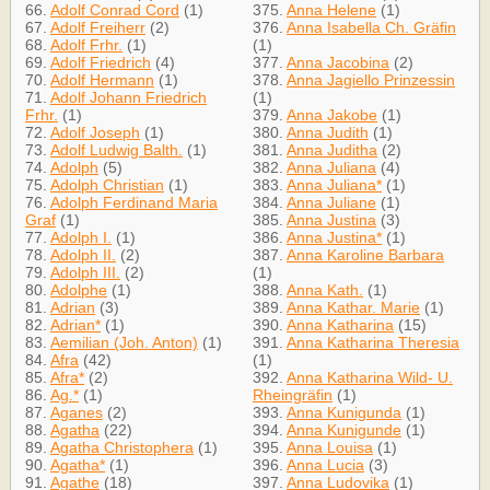
66.
Adolf Conrad Cord
(1)
375.
Anna Helene
(1)
67.
Adolf Freiherr
(2)
376.
Anna Isabella Ch. Gräfin
68.
Adolf Frhr.
(1)
(1)
69.
Adolf Friedrich
(4)
377.
Anna Jacobina
(2)
70.
Adolf Hermann
(1)
378.
Anna Jagiello Prinzessin
71.
Adolf Johann Friedrich
(1)
Frhr.
(1)
379.
Anna Jakobe
(1)
72.
Adolf Joseph
(1)
380.
Anna Judith
(1)
73.
Adolf Ludwig Balth.
(1)
381.
Anna Juditha
(2)
74.
Adolph
(5)
382.
Anna Juliana
(4)
75.
Adolph Christian
(1)
383.
Anna Juliana*
(1)
76.
Adolph Ferdinand Maria
384.
Anna Juliane
(1)
Graf
(1)
385.
Anna Justina
(3)
77.
Adolph I.
(1)
386.
Anna Justina*
(1)
78.
Adolph II.
(2)
387.
Anna Karoline Barbara
79.
Adolph III.
(2)
(1)
80.
Adolphe
(1)
388.
Anna Kath.
(1)
81.
Adrian
(3)
389.
Anna Kathar. Marie
(1)
82.
Adrian*
(1)
390.
Anna Katharina
(15)
83.
Aemilian (Joh. Anton)
(1)
391.
Anna Katharina Theresia
84.
Afra
(42)
(1)
85.
Afra*
(2)
392.
Anna Katharina Wild- U.
86.
Ag.*
(1)
Rheingräfin
(1)
87.
Aganes
(2)
393.
Anna Kunigunda
(1)
88.
Agatha
(22)
394.
Anna Kunigunde
(1)
89.
Agatha Christophera
(1)
395.
Anna Louisa
(1)
90.
Agatha*
(1)
396.
Anna Lucia
(3)
91.
Agathe
(18)
397.
Anna Ludovika
(1)