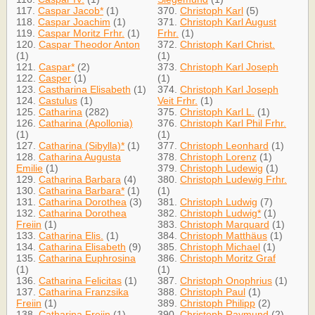
117.
Caspar Jacob*
(1)
370.
Christoph Karl
(5)
118.
Caspar Joachim
(1)
371.
Christoph Karl August
119.
Caspar Moritz Frhr.
(1)
Frhr.
(1)
120.
Caspar Theodor Anton
372.
Christoph Karl Christ.
(1)
(1)
121.
Caspar*
(2)
373.
Christoph Karl Joseph
122.
Casper
(1)
(1)
123.
Castharina Elisabeth
(1)
374.
Christoph Karl Joseph
124.
Castulus
(1)
Veit Frhr.
(1)
125.
Catharina
(282)
375.
Christoph Karl L.
(1)
126.
Catharina (Apollonia)
376.
Christoph Karl Phil Frhr.
(1)
(1)
127.
Catharina (Sibylla)*
(1)
377.
Christoph Leonhard
(1)
128.
Catharina Augusta
378.
Christoph Lorenz
(1)
Emilie
(1)
379.
Christoph Ludewig
(1)
129.
Catharina Barbara
(4)
380.
Christoph Ludewig Frhr.
130.
Catharina Barbara*
(1)
(1)
131.
Catharina Dorothea
(3)
381.
Christoph Ludwig
(7)
132.
Catharina Dorothea
382.
Christoph Ludwig*
(1)
Freiin
(1)
383.
Christoph Marquard
(1)
133.
Catharina Elis.
(1)
384.
Christoph Matthäus
(1)
134.
Catharina Elisabeth
(9)
385.
Christoph Michael
(1)
135.
Catharina Euphrosina
386.
Christoph Moritz Graf
(1)
(1)
136.
Catharina Felicitas
(1)
387.
Christoph Onophrius
(1)
137.
Catharina Franzsika
388.
Christoph Paul
(1)
Freiin
(1)
389.
Christoph Philipp
(2)
138.
Catharina Freiin
(1)
390.
Christoph Raymund
(2)