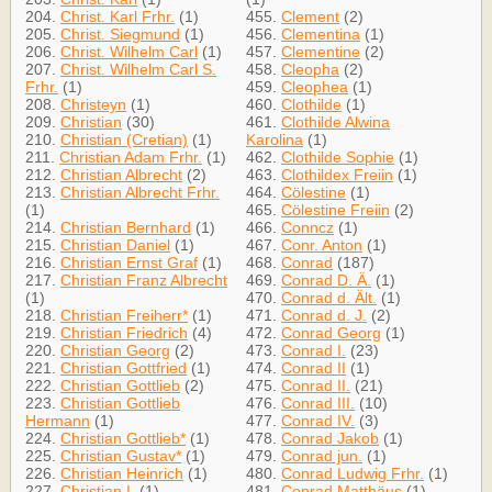
204.
Christ. Karl Frhr.
(1)
455.
Clement
(2)
205.
Christ. Siegmund
(1)
456.
Clementina
(1)
206.
Christ. Wilhelm Carl
(1)
457.
Clementine
(2)
207.
Christ. Wilhelm Carl S.
458.
Cleopha
(2)
Frhr.
(1)
459.
Cleophea
(1)
208.
Christeyn
(1)
460.
Clothilde
(1)
209.
Christian
(30)
461.
Clothilde Alwina
210.
Christian (Cretian)
(1)
Karolina
(1)
211.
Christian Adam Frhr.
(1)
462.
Clothilde Sophie
(1)
212.
Christian Albrecht
(2)
463.
Clothildex Freiin
(1)
213.
Christian Albrecht Frhr.
464.
Cölestine
(1)
(1)
465.
Cölestine Freiin
(2)
214.
Christian Bernhard
(1)
466.
Conncz
(1)
215.
Christian Daniel
(1)
467.
Conr. Anton
(1)
216.
Christian Ernst Graf
(1)
468.
Conrad
(187)
217.
Christian Franz Albrecht
469.
Conrad D. Ä.
(1)
(1)
470.
Conrad d. Ält.
(1)
218.
Christian Freiherr*
(1)
471.
Conrad d. J.
(2)
219.
Christian Friedrich
(4)
472.
Conrad Georg
(1)
220.
Christian Georg
(2)
473.
Conrad I.
(23)
221.
Christian Gottfried
(1)
474.
Conrad II
(1)
222.
Christian Gottlieb
(2)
475.
Conrad II.
(21)
223.
Christian Gottlieb
476.
Conrad III.
(10)
Hermann
(1)
477.
Conrad IV.
(3)
224.
Christian Gottlieb*
(1)
478.
Conrad Jakob
(1)
225.
Christian Gustav*
(1)
479.
Conrad jun.
(1)
226.
Christian Heinrich
(1)
480.
Conrad Ludwig Frhr.
(1)
227.
Christian I.
(1)
481.
Conrad Matthäus
(1)