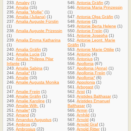
233.
Amaley
(1)
545.
Antonia Gräfin
(2)
234.
Amalia
(15)
546.
Antonia Maria Prinzessin
235.
Amalia "Mollie"
(1)
(1)
236.
Amalia (Juliana)
(1)
547.
Antonia Olga Gräfin
(1)
237.
Amalia Auguste Fürstin
548.
Antonie
(2)
(1)
549.
Antonie Berta Helene
(1)
238.
Amalia Auguste Prizessin
550.
Antonie Freiin
(1)
(1)
551.
Antonie Josepha
(1)
239.
Amalia Emma Katharina
552.
Antonie Leont. Marie
(1)
Gräfin
(1)
240.
Amalia Gräfin
(2)
553.
Antonie Marie Ottilie
(1)
241.
Amalia Lucia
(1)
554.
Antonio
(4)
242.
Amalia Philippa Pilar
555.
Antonius
(2)
Infante
(1)
556.
Apollonia
(67)
243.
Amalia Sabina
(1)
557.
Apollonia (Anna)
(1)
244.
Amalia*
(1)
558.
Apollonia Freiin
(1)
245.
Amalie
(10)
559.
Apollonia*
(6)
246.
Amalie Augusta Monika
560.
Appolonia
(1)
(1)
561.
Arbogast
(1)
247.
Amalie Freiin
(1)
562.
Arist
(1)
248.
Amalie Gräfin
(1)
563.
Aristides Balthasar
(1)
249.
Amalie Karoline
(1)
564.
Aristides Emanuel
250.
Amalie Wilh.
(1)
Balthasar
(1)
251.
Amalie*
(2)
565.
Armin
(1)
252.
Amand
(2)
566.
Arnhild
(1)
253.
Amandus Augustus
(1)
567.
Arnold
(4)
254.
Ambros
(2)
568.
Arnold Graf
(1)
255.
Ambrosius
(22)
569.
Arnold Ritter
(1)