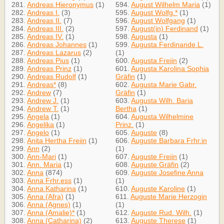
281.
Andreas Hieronymus
(1)
594.
August Wilhelm Maria
(1)
282.
Andreas I.
(3)
595.
August Wolfg.*
(1)
283.
Andreas II.
(7)
596.
August Wolfgang
(1)
284.
Andreas III.
(2)
597.
August(in) Ferdinand
(1)
285.
Andreas IV.
(1)
598.
Augusta
(1)
286.
Andreas Johannes
(1)
599.
Augusta Ferdinande L.
287.
Andreas Lazarus
(2)
(1)
288.
Andreas Pius
(1)
600.
Augusta Freiin
(2)
289.
Andreas Prinz
(1)
601.
Augusta Karolina Sophia
290.
Andreas Rudolf
(1)
Gräfin
(1)
291.
Andreas*
(8)
602.
Augusta Marie Gabr.
292.
Andrew
(7)
Gräfin
(1)
293.
Andrew J.
(1)
603.
Augusta Wilh. Baria
294.
Andrew T.
(1)
Bertha
(1)
295.
Angela
(1)
604.
Augusta Wilhelmine
296.
Angelika
(1)
Prinz.
(1)
297.
Angelo
(1)
605.
Auguste
(8)
298.
Anita Hertha Freiin
(1)
606.
Auguste Barbara Frhr.in
299.
Ann
(2)
(1)
300.
Ann-Mari
(1)
607.
Auguste Freiin
(1)
301.
Ann. Maria
(1)
608.
Auguste Gräfin
(2)
302.
Anna
(874)
609.
Auguste Josefine Anna
303.
Anna Frhr.ess
(1)
(1)
304.
Anna Katharina
(1)
610.
Auguste Karoline
(1)
305.
Anna (Afra)
(1)
611.
Auguste Marie Herzogin
306.
Anna (Agnes)
(1)
(1)
307.
Anna (Amalie)*
(1)
612.
Auguste Rud. Wilh.
(1)
308.
Anna (Catharina)
(2)
613.
Auguste Therese
(1)