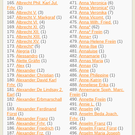
165.
Albrecht Phil. Karl Jul.
471.
Anna Veronica
(6)
Frhr.
(1)
472.
Anna Veronica*
(1)
166.
Albrecht V.
(3)
473.
Anna Veronika
(7)
167.
Albrecht V. Markgraf
(1)
474.
Anna Vicomt.
(1)
168.
Albrecht VI.
(4)
475.
Anna Wilh. Fried.
(1)
169.
Albrecht XI.
(2)
476.
Anna*
(62)
170.
Albrecht XII.
(1)
477.
Anna* Freiin
(2)
171.
Albrecht XIII.
(1)
478.
Anna+
(1)
172.
Albrecht XV.
(1)
479.
Anna-Helene Freiin
(1)
173.
Albrecht*
(5)
480.
Anna-Ilse
(1)
174.
Alegria
(1)
481.
Annaluise
(1)
175.
Alessandro
(1)
482.
Annamarie
(1)
176.
Alette Gräfin
(1)
483.
Annas Maria
(1)
177.
Alex
(1)
484.
Annax
(1)
178.
Alexander
(12)
485.
Anne
(1)
179.
Alexander Christian
(1)
486.
Anne Philippine
(1)
180.
Alexander David Karl
487.
Anne-Katrin
(1)
Frhr.
(1)
488.
Anneliese Erika
(1)
181.
Alexander De Lindsay 2.
489.
Annemarie Soph. Marc.
Earl
(1)
Freiin
(1)
182.
Alexander Erbmarschall
490.
Annette Freiin
(1)
(1)
491.
Annie L.
(1)
183.
Alexander Ferdinand
492.
Anselm
(4)
Fürst
(1)
493.
Anselm Beda Joach.
184.
Alexander Franz
(1)
Frhr.
(1)
185.
Alexander Frhr.
(1)
494.
Anselm Franz
(1)
186.
Alexander Friedrich
(1)
495.
Anselm Franz Fürst
(1)
187.
Alexander Frz.
(1)
496.
Anselm Maria Joseph