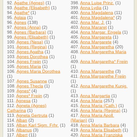
92.
Agathe (Agnes)
(1)
398.
Anna Luise Prinz.
(1)
93.
Agathe (Elisabeth)
(1)
399.
Anna Lydia
(1)
94.
Agathe*
(1)
400.
Anna Magdalena
(11)
95.
Aglaia
(1)
401.
Anna Magdalena*
(2)
96.
Agnes
(138)
402.
Anna Mar. J.
(1)
97.
Agnes (Anna)
(2)
403.
Anna Mararet
(1)
98.
Agnes (Barbara)
(1)
404.
Anna Margar. Engela
(1)
99.
Agnes (Elisabeth)
(1)
405.
Anna Margareta
(1)
100.
Agnes (Nesa)
(1)
406.
Anna Margarete
(4)
101.
Agnes (Regina)
(1)
407.
Anna Margaretha
(20)
102.
Agnes Agatha
(1)
408.
Anna Margaretha Maria
103.
Agnes Dorothea
(1)
(1)
104.
Agnes Freiin
(1)
409.
Anna Margaretha* Freiin
105.
Agnes Maria
(1)
(1)
106.
Agnes Maria Dorothea
410.
Anna Margarethe
(3)
(1)
411.
Anna Margarethe Freiin
107.
Agnes Susanne
(1)
(1)
108.
Agnes Thecla
(1)
412.
Anna Margarethe Kunig.
109.
Agnes*
(4)
(1)
110.
Agnes* Freiin
(2)
413.
Anna Margartia
(1)
111.
Agnesa
(1)
414.
Anna Maria
(257)
112.
Agneta (Agnes)
415.
Anna Maria (Cath.)
(1)
Catharina
(1)
416.
Anna Maria (Regina)
(1)
113.
Agneta Gertruta
(1)
417.
Anna Maria Apoll.
114.
Alban
(2)
(Marian)
(1)
115.
Alban Karl Sigm. Frhr.
(1)
418.
Anna Maria Barbara
(4)
116.
Albanus
(3)
419.
Anna Maria Elisabeth
(1)
117.
Albert
(11)
420.
Anna Maria Franziska