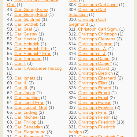
Graf
(1)
308.
Christoph Carl Josef
(1)
46.
Carl Georg Franz
(1)
309.
Christoph Carl
47.
Carl Georg Fürst
(1)
Sebastian
(1)
48.
Carl Gottfried
(1)
310.
Christoph Carl
49.
Carl Gottlieb
(3)
Siegmund
(1)
50.
Carl Graf
(1)
311.
Christoph Carl Sigm.
(1)
51.
Carl Gustav
(1)
312.
Christoph Christoph
(1)
52.
Carl Hector
(1)
313.
Christoph Clemens
(2)
53.
Carl Heinrich
(2)
314.
Christoph Conrad
(2)
54.
Carl Heinrich Frhr.
(1)
315.
Christoph d. Ä.
(1)
55.
Carl Heinrich* Frhr.
(1)
316.
Christoph d. J.
(1)
56.
Carl Hermann
(1)
317.
Christoph Daniel
(3)
57.
Carl I.
(3)
318.
Christoph Daniel*
(1)
58.
Carl I. Alexander Herzog
319.
Christoph David
(1)
(1)
320.
Christoph Dietrich
(2)
59.
Carl Ignatz
(1)
321.
Christoph Eberhard
(2)
60.
Carl II.
(2)
322.
Christoph Elias
(1)
61.
Carl III.
(5)
323.
Christoph Erhard
(1)
62.
Carl Jacob
(1)
324.
Christoph Erhart
(1)
63.
Carl Joachim
(1)
325.
Christoph Ernst
(2)
64.
Carl Josef Frhr.
(1)
326.
Christoph Fabius
(1)
65.
Carl Joseph Graf
(1)
327.
Christoph Freiherr
(2)
66.
Carl Ludwig
(2)
328.
Christoph Frhr.
(1)
67.
Carl Michael
(1)
329.
Christoph Friedr.
(1)
68.
Carl Philipp
(1)
330.
Christoph Friedrich
(13)
69.
Carl Sebastian
(3)
331.
Christoph Friedrich
70.
Carl Siegemund
(3)
Adolph
(2)
71.
Carl Siegmund
(1)
332.
Christoph Friedrich Carl