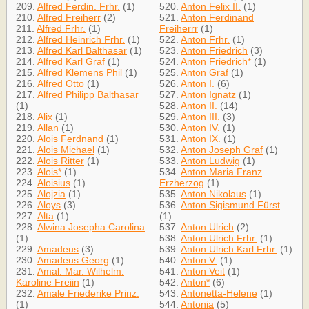
209.
Alfred Ferdin. Frhr.
(1)
520.
Anton Felix II.
(1)
210.
Alfred Freiherr
(2)
521.
Anton Ferdinand
211.
Alfred Frhr.
(1)
Freiherrr
(1)
212.
Alfred Heinrich Frhr.
(1)
522.
Anton Frhr.
(1)
213.
Alfred Karl Balthasar
(1)
523.
Anton Friedrich
(3)
214.
Alfred Karl Graf
(1)
524.
Anton Friedrich*
(1)
215.
Alfred Klemens Phil
(1)
525.
Anton Graf
(1)
216.
Alfred Otto
(1)
526.
Anton I.
(6)
217.
Alfred Philipp Balthasar
527.
Anton Ignatz
(1)
(1)
528.
Anton II.
(14)
218.
Alix
(1)
529.
Anton III.
(3)
219.
Allan
(1)
530.
Anton IV.
(1)
220.
Alois Ferdnand
(1)
531.
Anton IX.
(1)
221.
Alois Michael
(1)
532.
Anton Joseph Graf
(1)
222.
Alois Ritter
(1)
533.
Anton Ludwig
(1)
223.
Alois*
(1)
534.
Anton Maria Franz
224.
Aloisius
(1)
Erzherzog
(1)
225.
Alojzia
(1)
535.
Anton Nikolaus
(1)
226.
Aloys
(3)
536.
Anton Sigismund Fürst
227.
Alta
(1)
(1)
228.
Alwina Josepha Carolina
537.
Anton Ulrich
(2)
(1)
538.
Anton Ulrich Frhr.
(1)
229.
Amadeus
(3)
539.
Anton Ulrich Karl Frhr.
(1)
230.
Amadeus Georg
(1)
540.
Anton V.
(1)
231.
Amal. Mar. Wilhelm.
541.
Anton Veit
(1)
Karoline Freiin
(1)
542.
Anton*
(6)
232.
Amale Friederike Prinz.
543.
Antonetta-Helene
(1)
(1)
544.
Antonia
(5)