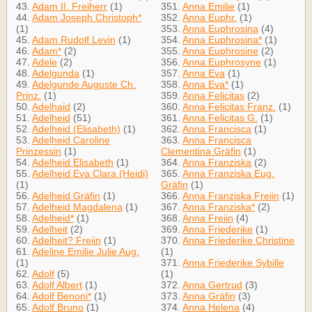
43.
Adam II. Freiherr
(1)
351.
Anna Emilie
(1)
44.
Adam Joseph Christoph*
352.
Anna Euphr.
(1)
(1)
353.
Anna Euphrosina
(4)
45.
Adam Rudolf Levin
(1)
354.
Anna Euphrosina*
(1)
46.
Adam*
(2)
355.
Anna Euphrosine
(2)
47.
Adele
(2)
356.
Anna Euphrosyne
(1)
48.
Adelgunda
(1)
357.
Anna Eva
(1)
49.
Adelgunde Auguste Ch.
358.
Anna Eva*
(1)
Prinz.
(1)
359.
Anna Felicitas
(2)
50.
Adelhaid
(2)
360.
Anna Felicitas Franz.
(1)
51.
Adelheid
(51)
361.
Anna Felicitas G.
(1)
52.
Adelheid (Elisabeth)
(1)
362.
Anna Francisca
(1)
53.
Adelheid Caroline
363.
Anna Francisca
Prinzessin
(1)
Clementina Gräfin
(1)
54.
Adelheid Elisabeth
(1)
364.
Anna Franziska
(2)
55.
Adelheid Eva Clara (Heidi)
365.
Anna Franziska Eug.
(1)
Gräfin
(1)
56.
Adelheid Gräfin
(1)
366.
Anna Franziska Freiin
(1)
57.
Adelheid Magdalena
(1)
367.
Anna Franziska*
(2)
58.
Adelheid*
(1)
368.
Anna Freiin
(4)
59.
Adelheit
(2)
369.
Anna Friederike
(1)
60.
Adelheit? Freiin
(1)
370.
Anna Friederike Christine
61.
Adeline Emilie Julie Aug.
(1)
(1)
371.
Anna Friederike Sybille
62.
Adolf
(5)
(1)
63.
Adolf Albert
(1)
372.
Anna Gertrud
(3)
64.
Adolf Benoni*
(1)
373.
Anna Gräfin
(3)
65.
Adolf Bruno
(1)
374.
Anna Helena
(4)