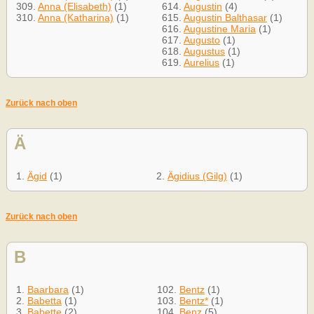
309.
Anna (Elisabeth)
(1)
614.
Augustin
(4)
310.
Anna (Katharina)
(1)
615.
Augustin Balthasar
(1)
616.
Augustine Maria
(1)
617.
Augusto
(1)
618.
Augustus
(1)
619.
Aurelius
(1)
Zurück nach oben
Ä
1.
Ägid
(1)
2.
Ägidius (Gilg)
(1)
Zurück nach oben
B
1.
Baarbara
(1)
102.
Bentz
(1)
2.
Babetta
(1)
103.
Bentz*
(1)
3.
Babette
(2)
104.
Benz
(5)