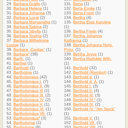
29.
Barbara Gräfin
(1)
131.
Berta
(1)
30.
Barbara Helena
(1)
132.
Berta Emilie
(1)
31.
Barbara Johanna
(3)
133.
Berta Freiin
(1)
32.
Barbara Lucia
(2)
134.
Bertha
(4)
33.
Barbara Margaretha
(1)
135.
Bertha Elise Karoline
34.
Barbara Sabina
(2)
(1)
35.
Barbara Sibylla
(1)
136.
Bertha Freiin
(4)
36.
Barbara Sophia
(2)
137.
Bertha Johanna
37.
Barbara Wilhelmine
Katharina
(1)
Louise
(1)
138.
Bertha Johanna Notg.
38.
Barbara „Caritas“
(1)
Prinz.
(1)
39.
Barbara*
(38)
139.
Bertha Joyce
(1)
40.
Barth.
(1)
140.
Bertha Mathilde Wilh.
41.
Barthel
(1)
(1)
42.
Barthold
(1)
141.
Berthold
(32)
43.
Bartholme
(1)
142.
Berthold (Rembot)
(1)
44.
Bartholomäus
(42)
143.
Berthold d.
(1)
45.
Bartholomäus I.
(7)
144.
Berthold d. Ä.
(1)
46.
Bartholomäus II.
(9)
145.
Berthold I.
(3)
47.
Bartholomäus III
(1)
146.
Berthold II.
(4)
48.
Bartholomäus III.
(2)
147.
Berthold III.
(3)
49.
Bartholomäus IV.
(2)
148.
Berthold III.*
(1)
50.
Bartholomäus V.
(1)
149.
Berthold IV.
(2)
51.
Bartholomäus VI.
(1)
150.
Berthold IV. "Am Stock"
52.
Bartholomäus VII.
(1)
(1)
53.
Bartholomäus*
(3)
151.
Berthold V.
(1)
54.
Bartholomai
(1)
152.
Berthold VII.
(1)
55.
Bartholome
(8)
153.
Berthold VIII.
(1)