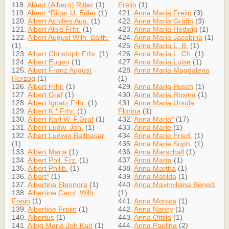
118.
Albert (Albero) Ritter
(1)
Freiin
(1)
119.
Albert *Ritter U. Edler
(1)
421.
Anna Maria Freiin
(3)
120.
Albert Achilles Aug.
(1)
422.
Anna Maria Gräfin
(3)
121.
Albert Alois Frhr.
(1)
423.
Anna Maria Hedwig
(1)
122.
Albert August Wilh. Balth.
424.
Anna Maria Jacobina
(1)
(1)
425.
Anna Maria L. B.
(1)
123.
Albert Christoph Frhr.
(1)
426.
Anna Maria L. Ch.
(1)
124.
Albert Eugen
(1)
427.
Anna Maria Luise
(1)
125.
Albert Franz August
428.
Anna Maria Magdalena
Herzog
(1)
(1)
126.
Albert Frhr.
(1)
429.
Anna Maria Pusch
(1)
127.
Albert Graf
(1)
430.
Anna Maria Rosina
(1)
128.
Albert Ignatz Frhr.
(1)
431.
Anna Maria Ursula
129.
Albert K.* Frhr.
(1)
Florina
(1)
130.
Albert Karl W. F.Graf
(1)
432.
Anna Maria*
(17)
131.
Albert Ludw. Joh.
(1)
433.
Anna Marie
(1)
132.
Albert Ludwig Balthasar
434.
Anna Marie Fried.
(1)
(1)
435.
Anna Marie Soph.
(1)
133.
Albert Maria
(1)
436.
Anna Marschall
(1)
134.
Albert Phil. Frz.
(1)
437.
Anna Marta
(1)
135.
Albert Philib.
(1)
438.
Anna Martha
(1)
136.
Albert*
(1)
439.
Anna Matilda
(1)
137.
Albertina Eleonora
(1)
440.
Anna Maximiliana Bened.
138.
Albertine Carol. Wilh.
(1)
Freiin
(1)
441.
Anna Monica
(1)
139.
Albertine Freiin
(1)
442.
Anna Nancy
(1)
140.
Albertus
(1)
443.
Anna Ottilia
(1)
141.
Albig Maria Joh.Karl
(1)
444.
Anna Paulina
(2)