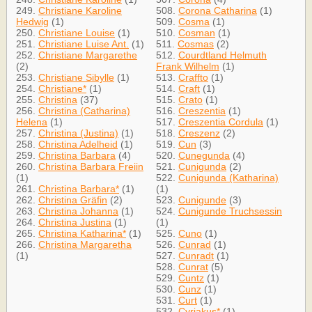
249.
Christiane Karoline
508.
Corona Catharina
(1)
Hedwig
(1)
509.
Cosma
(1)
250.
Christiane Louise
(1)
510.
Cosman
(1)
251.
Christiane Luise Ant.
(1)
511.
Cosmas
(2)
252.
Christiane Margarethe
512.
Courdtland Helmuth
(2)
Frank Wilhelm
(1)
253.
Christiane Sibylle
(1)
513.
Craffto
(1)
254.
Christiane*
(1)
514.
Craft
(1)
255.
Christina
(37)
515.
Crato
(1)
256.
Christina (Catharina)
516.
Creszentia
(1)
Helena
(1)
517.
Creszentia Cordula
(1)
257.
Christina (Justina)
(1)
518.
Creszenz
(2)
258.
Christina Adelheid
(1)
519.
Cun
(3)
259.
Christina Barbara
(4)
520.
Cunegunda
(4)
260.
Christina Barbara Freiin
521.
Cunigunda
(2)
(1)
522.
Cunigunda (Katharina)
261.
Christina Barbara*
(1)
(1)
262.
Christina Gräfin
(2)
523.
Cunigunde
(3)
263.
Christina Johanna
(1)
524.
Cunigunde Truchsessin
264.
Christina Justina
(1)
(1)
265.
Christina Katharina*
(1)
525.
Cuno
(1)
266.
Christina Margaretha
526.
Cunrad
(1)
(1)
527.
Cunradt
(1)
528.
Cunrat
(5)
529.
Cuntz
(1)
530.
Cunz
(1)
531.
Curt
(1)
532.
Cyriakus*
(1)