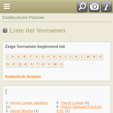
Süddeutsche Patrizier
Liste der Vornamen
Zeige Vornamen beginnend mit
(
A
Ä
B
C
D
E
F
G
H
I
J
K
L
M
N
O
Ö
P
Q
R
S
T
U
V
W
Z
Hauptseite für Vornamen
(
1.
(Anna) Louise Jakobine
5.
(Hans) Ludwig
(1)
(1)
6.
(Hans) Sigmund Friedrich
2.
(Anna) Martha
(1)
Frhr.
(1)