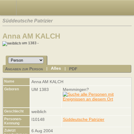
Süddeutsche Patrizier
Anna AM KALCH
um 1383 -
Alles
Angaben zur Person
PDF
|
|
Name
Anna
AM KALCH
Geboren
UM 1383
Memmingen?
Geschlecht
weiblich
Personen-
I10148
Süddeutsche Patrizier
Kennung
Zuletzt
6 Aug 2004