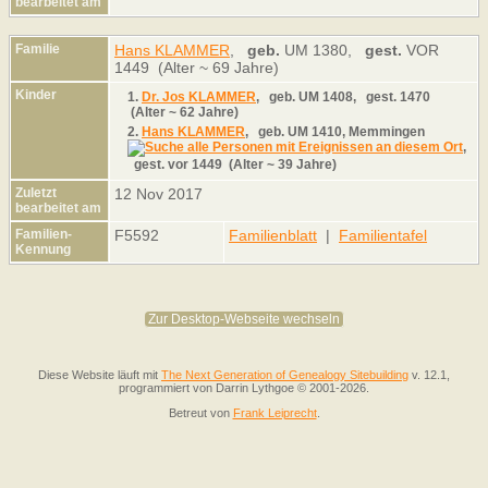
bearbeitet am
Familie
Hans KLAMMER
,
geb.
UM 1380,
gest.
VOR
1449 (Alter ~ 69 Jahre)
Kinder
1.
Dr. Jos KLAMMER
,
geb.
UM 1408,
gest.
1470
(Alter ~ 62 Jahre)
2.
Hans KLAMMER
,
geb.
UM 1410, Memmingen
,
gest.
vor 1449 (Alter ~ 39 Jahre)
Zuletzt
12 Nov 2017
bearbeitet am
Familien-
F5592
Familienblatt
|
Familientafel
Kennung
Zur Desktop-Webseite wechseln
Diese Website läuft mit
The Next Generation of Genealogy Sitebuilding
v. 12.1,
programmiert von Darrin Lythgoe © 2001-2026.
Betreut von
Frank Leiprecht
.