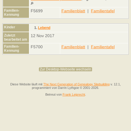
Familien-
F5699
Familienblatt
|
Familientafel
Kennung
Kinder
1.
Lebend
Zuletzt
12 Nov 2017
bearbeitet am
Familien-
F5700
Familienblatt
|
Familientafel
Kennung
Zur Desktop-Webseite wechseln
Diese Website läuft mit
The Next Generation of Genealogy Sitebuilding
v. 12.1,
programmiert von Darrin Lythgoe © 2001-2026.
Betreut von
Frank Leiprecht
.