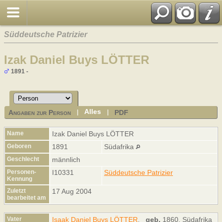
Süddeutsche Patrizier
Izak Daniel Buys LÖTTER
1891 -
Alles
Angaben zur Person
PDF
|
|
Name
Izak Daniel Buys
LÖTTER
Geboren
1891
Südafrika
Geschlecht
männlich
Personen-
I10331
Süddeutsche Patrizier
Kennung
Zuletzt
17 Aug 2004
bearbeitet am
Vater
Isaak Daniel Buys LÖTTER
,
geb.
1860, Südafrika