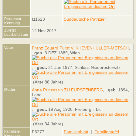
Personen-
I11623
Süddeutsche Patrizier
Kennung
Zuletzt
12 Nov 2017
bearbeitet am
Vater
Franz Eduard Fürst V. KHEVENHÜLLER-METSCH
,
geb.
3 DEZ 1889, Wien
,
gest.
31 Jan 1977, Schloss Niederosterwitz
(Alter 88 Jahre)
Mutter
Anna Prinzessin ZU FÜRSTENBERG
,
geb.
1894,
Lana
,
gest.
19 Aug 1928, Freiburg i. Br.
(Alter 34 Jahre)
Familien-
F6277
Familienblatt
|
Familientafel
Kennung