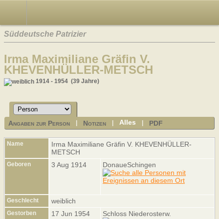
Süddeutsche Patrizier
Irma Maximiliane Gräfin V.
KHEVENHÜLLER-METSCH
1914 - 1954 (39 Jahre)
Alles
Angaben zur Person
Notizen
PDF
|
|
|
Name
Irma Maximiliane Gräfin
V. KHEVENHÜLLER-
METSCH
Geboren
3 Aug 1914
DonaueSchingen
Geschlecht
weiblich
Gestorben
17 Jun 1954
Schloss Niederosterw.