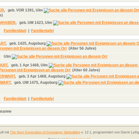
ER
,
geb.
VOR 1391, Ulm
re)
ENHABER
,
geb.
UM 1423, Ulm
Familienblatt
|
Familientafel
ART
,
geb.
1425, Augsburg
(Alter 56 Jahre)
Ulm
WART
,
geb.
1 Apr 1468, Ulm
(Alter 60 Jahre)
 HERWART
,
geb.
3 Apr 1468, Augsburg
RWART
,
geb.
UM 1475, Augsburg
Familienblatt
|
Familientafel
usanne
uft mit
The Next Generation of Genealogy Sitebuilding
v. 12.1, programmiert von Darrin Lyth