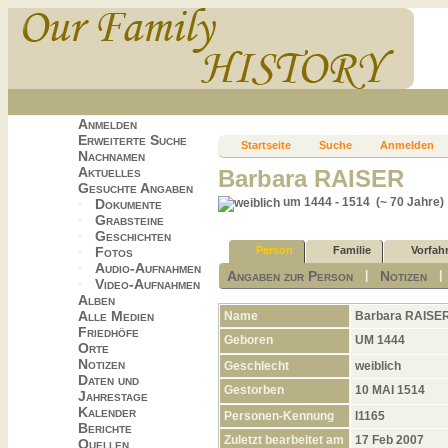
Anmelden
Erweiterte Suche
Startseite
Suche
Anmelden
Nachnamen
Aktuelles
Barbara RAISER
Gesuchte Angaben
um 1444 - 1514 (~ 70 Jahre)
Dokumente
Grabsteine
Geschichten
Fotos
Person
Familie
Vorfah
Audio-Aufnahmen
Angaben zur Person
Notizen
|
Video-Aufnahmen
Alben
Alle Medien
Name
Barbara
RAISE
Friedhöfe
Geboren
UM 1444
Orte
Notizen
Geschlecht
weiblich
Daten und
Gestorben
10 MAI 1514
Jahrestage
Kalender
Personen-Kennung
I1165
Berichte
Zuletzt bearbeitet am
17 Feb 2007
Quellen