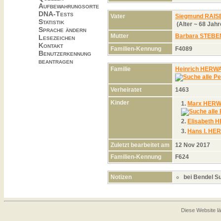
Aufbewahrungsorte
DNA-Tests
Vater
Siegmund RAIS
Statistik
(Alter ~ 68 Jah
Sprache ändern
Mutter
Barbara STEB
Lesezeichen
Kontakt
Familien-Kennung
F4089
Benutzerkennung
beantragen
Familie
Heinrich HERW
Verheiratet
1463
Kinder
1.
Marx HER
2.
Elisabeth
3.
Hans I. HE
Zuletzt bearbeitet am
12 Nov 2017
Familien-Kennung
F624
Notizen
bei Bendel S
Diese Website lä