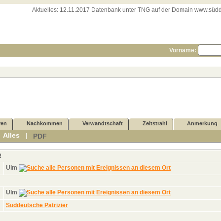
Aktuelles:
12.11.2017 Datenbank unter TNG auf der Domain www.süddeut
Vorname:
ren
Nachkommen
Verwandtschaft
Zeitstrahl
Anmerkung
Alles
PDF
|
|
R
Ulm
Ulm
Süddeutsche Patrizier