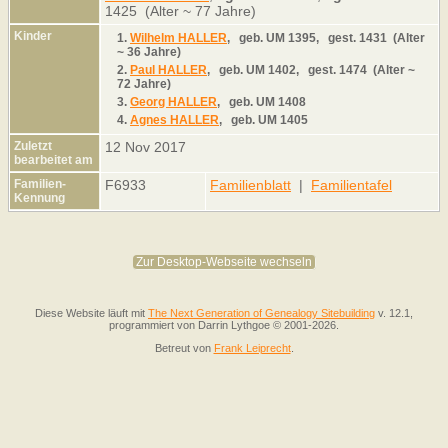
1425 (Alter ~ 77 Jahre)
Kinder
1.
Wilhelm HALLER
,
geb.
UM 1395,
gest.
1431 (Alter
~ 36 Jahre)
2.
Paul HALLER
,
geb.
UM 1402,
gest.
1474 (Alter ~
72 Jahre)
3.
Georg HALLER
,
geb.
UM 1408
4.
Agnes HALLER
,
geb.
UM 1405
Zuletzt
12 Nov 2017
bearbeitet am
Familien-
F6933
Familienblatt
|
Familientafel
Kennung
Zur Desktop-Webseite wechseln
Diese Website läuft mit
The Next Generation of Genealogy Sitebuilding
v. 12.1,
programmiert von Darrin Lythgoe © 2001-2026.
Betreut von
Frank Leiprecht
.