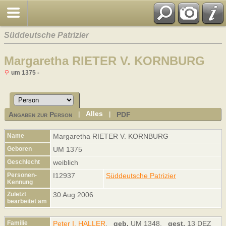
Süddeutsche Patrizier
Margaretha RIETER V. KORNBURG
um 1375 -
Alles
Angaben zur Person
PDF
|
|
Name
Margaretha
RIETER V. KORNBURG
Geboren
UM 1375
Geschlecht
weiblich
Personen-
I12937
Süddeutsche Patrizier
Kennung
Zuletzt
30 Aug 2006
bearbeitet am
Familie
Peter I. HALLER
,
geb.
UM 1348,
gest.
13 DEZ