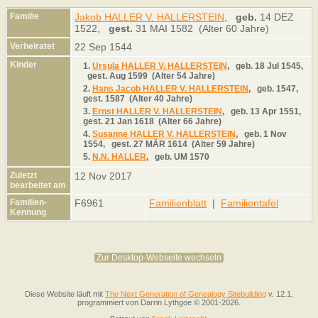
Familie
Jakob HALLER V. HALLERSTEIN
,
geb.
14 DEZ
1522,
gest.
31 MAI 1582 (Alter 60 Jahre)
Verheiratet
22 Sep 1544
Kinder
1.
Ursula HALLER V. HALLERSTEIN
,
geb.
18 Jul 1545,
gest.
Aug 1599 (Alter 54 Jahre)
2.
Hans Jacob HALLER V. HALLERSTEIN
,
geb.
1547,
gest.
1587 (Alter 40 Jahre)
3.
Ernst HALLER V. HALLERSTEIN
,
geb.
13 Apr 1551,
gest.
21 Jan 1618 (Alter 66 Jahre)
4.
Susanne HALLER V. HALLERSTEIN
,
geb.
1 Nov
1554,
gest.
27 MÄR 1614 (Alter 59 Jahre)
5.
N.N. HALLER
,
geb.
UM 1570
Zuletzt
12 Nov 2017
bearbeitet am
Familien-
F6961
Familienblatt
|
Familientafel
Kennung
Zur Desktop-Webseite wechseln
Diese Website läuft mit
The Next Generation of Genealogy Sitebuilding
v. 12.1,
programmiert von Darrin Lythgoe © 2001-2026.