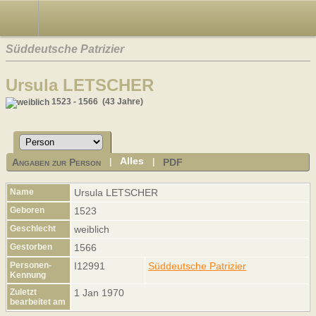
Süddeutsche Patrizier
Ursula LETSCHER
1523 - 1566 (43 Jahre)
Alles
Angaben zur Person
PDF
|
|
Name
Ursula
LETSCHER
Geboren
1523
Geschlecht
weiblich
Gestorben
1566
Personen-
I12991
Süddeutsche Patrizier
Kennung
Zuletzt
1 Jan 1970
bearbeitet am