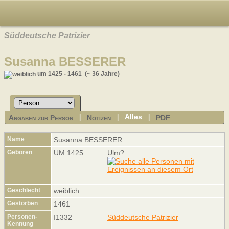
Süddeutsche Patrizier
Susanna BESSERER
um 1425 - 1461 (~ 36 Jahre)
Alles
Angaben zur Person
Notizen
PDF
|
|
|
Name
Susanna
BESSERER
Geboren
UM 1425
Ulm?
Geschlecht
weiblich
Gestorben
1461
Personen-
I1332
Süddeutsche Patrizier
Kennung