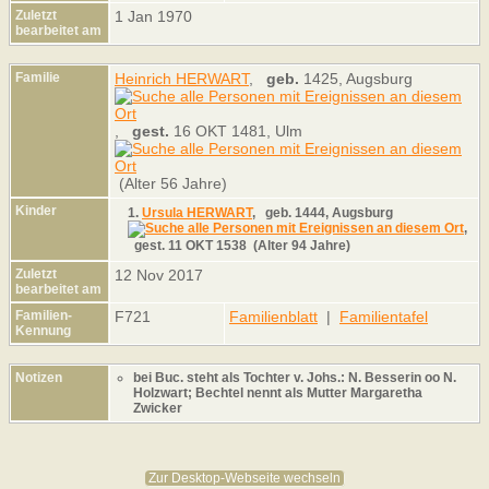
Zuletzt
1 Jan 1970
bearbeitet am
Familie
Heinrich HERWART
,
geb.
1425, Augsburg
,
gest.
16 OKT 1481, Ulm
(Alter 56 Jahre)
Kinder
1.
Ursula HERWART
,
geb.
1444, Augsburg
,
gest.
11 OKT 1538 (Alter 94 Jahre)
Zuletzt
12 Nov 2017
bearbeitet am
Familien-
F721
Familienblatt
|
Familientafel
Kennung
Notizen
bei Buc. steht als Tochter v. Johs.: N. Besserin oo N.
Holzwart; Bechtel nennt als Mutter Margaretha
Zwicker
Zur Desktop-Webseite wechseln