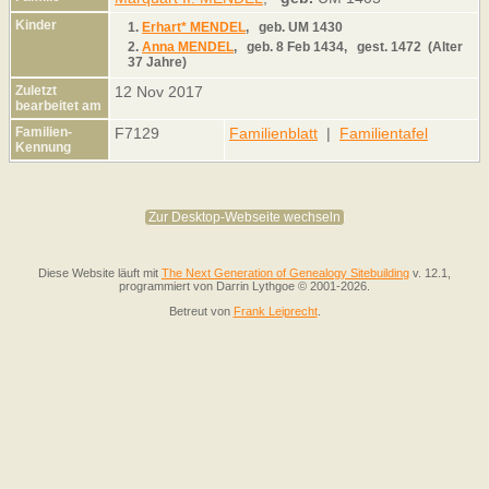
Kinder
1.
Erhart* MENDEL
,
geb.
UM 1430
2.
Anna MENDEL
,
geb.
8 Feb 1434,
gest.
1472 (Alter
37 Jahre)
Zuletzt
12 Nov 2017
bearbeitet am
Familien-
F7129
Familienblatt
|
Familientafel
Kennung
Zur Desktop-Webseite wechseln
Diese Website läuft mit
The Next Generation of Genealogy Sitebuilding
v. 12.1,
programmiert von Darrin Lythgoe © 2001-2026.
Betreut von
Frank Leiprecht
.