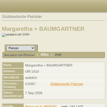
Süddeutsche Patrizier
Margaretha + BAUMGARTNER
um 1410 -
Alles
Angaben zur Person
PDF
|
|
Name
Margaretha +
BAUMGARTNER
Geboren
UM 1410
Geschlecht
weiblich
Personen-
I13367
Süddeutsche Patrizier
Kennung
Zuletzt
7 Sep 2006
bearbeitet am
Familie
Marquart II. MENDEL
,
geb.
UM 1405