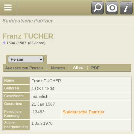
Süddeutsche Patrizier
Franz TUCHER
1504 - 1587 (83 Jahre)
Alles
Angaben zur Person
Notizen
PDF
|
|
|
Name
Franz
TUCHER
Geboren
4 OKT 1504
Geschlecht
männlich
Gestorben
21 Jan 1587
Personen-
I13483
Süddeutsche Patrizier
Kennung
Zuletzt
1 Jan 1970
bearbeitet am