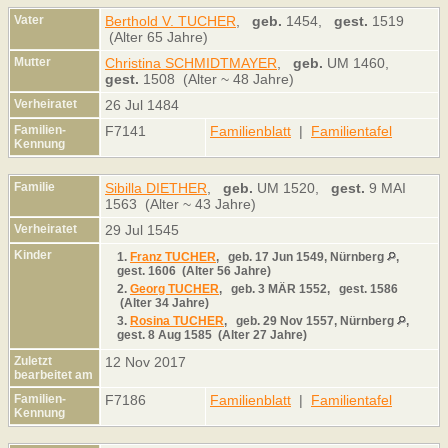
Vater
Berthold V. TUCHER
,
geb.
1454,
gest.
1519
(Alter 65 Jahre)
Mutter
Christina SCHMIDTMAYER
,
geb.
UM 1460,
gest.
1508 (Alter ~ 48 Jahre)
Verheiratet
26 Jul 1484
Familien-
F7141
Familienblatt
|
Familientafel
Kennung
Familie
Sibilla DIETHER
,
geb.
UM 1520,
gest.
9 MAI
1563 (Alter ~ 43 Jahre)
Verheiratet
29 Jul 1545
Kinder
1.
Franz TUCHER
,
geb.
17 Jun 1549, Nürnberg
,
gest.
1606 (Alter 56 Jahre)
2.
Georg TUCHER
,
geb.
3 MÄR 1552,
gest.
1586
(Alter 34 Jahre)
3.
Rosina TUCHER
,
geb.
29 Nov 1557, Nürnberg
,
gest.
8 Aug 1585 (Alter 27 Jahre)
Zuletzt
12 Nov 2017
bearbeitet am
Familien-
F7186
Familienblatt
|
Familientafel
Kennung