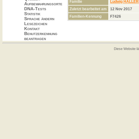
Familie
Ludwig HALLER
Aufbewahrungsorte
DNA-Tests
Zuletzt bearbeitet am
12 Nov 2017
Statistik
Familien-Kennung
F7426
Sprache ändern
Lesezeichen
Kontakt
Benutzerkennung
beantragen
Diese Website lä