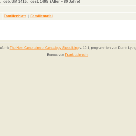
,
geb.
UM 1415,
gest.
1495 (Alter ~ 80 Jahre)
Familienblatt
|
Familientafel
uft mit
The Next Generation of Genealogy Sitebuilding
v. 12.1, programmiert von Darrin Lyth
Betreut von
Frank Leiprecht
.