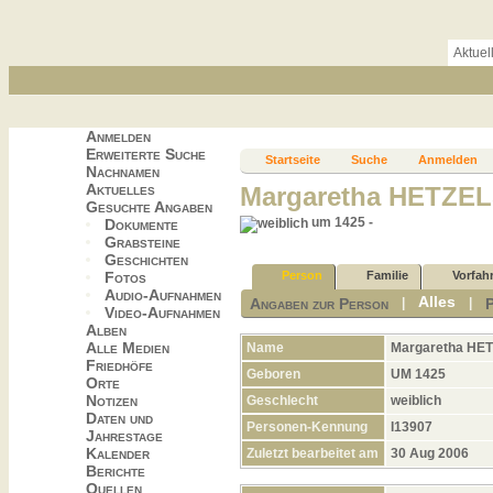
Aktuel
Anmelden
Erweiterte Suche
Startseite
Suche
Anmelden
Nachnamen
Aktuelles
Margaretha HETZE
Gesuchte Angaben
um 1425 -
Dokumente
Grabsteine
Geschichten
Fotos
Person
Familie
Vorfah
Audio-Aufnahmen
Alles
Angaben zur Person
|
|
Video-Aufnahmen
Alben
Alle Medien
Name
Margaretha
HET
Friedhöfe
Geboren
UM 1425
Orte
Notizen
Geschlecht
weiblich
Daten und
Personen-Kennung
I13907
Jahrestage
Kalender
Zuletzt bearbeitet am
30 Aug 2006
Berichte
Quellen