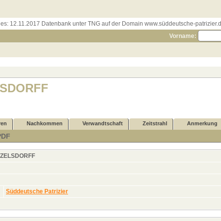
les:
12.11.2017 Datenbank unter TNG auf der Domain www.süddeutsche-patrizier.de
Vorname:
LSDORFF
ren
Nachkommen
Verwandtschaft
Zeitstrahl
Anmerkung
PDF
ZELSDORFF
Süddeutsche Patrizier