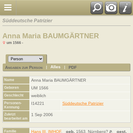
Süddeutsche Patrizier
Anna Maria BAUMGÄRTNER
um 1566 -
Alles
Angaben zur Person
PDF
|
|
Name
Anna Maria
BAUMGÄRTNER
Geboren
UM 1566
Geschlecht
weiblich
Personen-
I14221
Süddeutsche Patrizier
Kennung
Zuletzt
1 Sep 2006
bearbeitet am
Familie
Hans III. IMHOF
,
geb.
1563, Nürnberg?
,
gest.