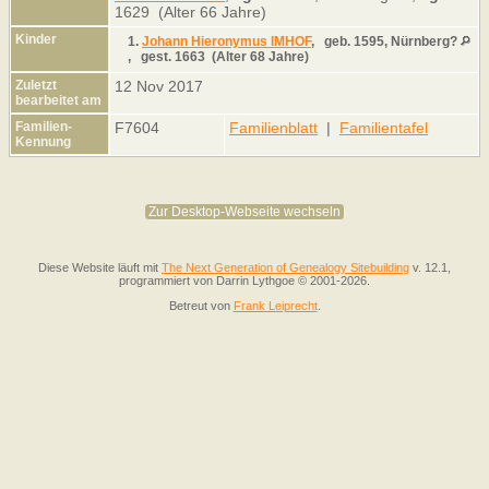
1629 (Alter 66 Jahre)
Kinder
1.
Johann Hieronymus IMHOF
,
geb.
1595, Nürnberg?
,
gest.
1663 (Alter 68 Jahre)
Zuletzt
12 Nov 2017
bearbeitet am
Familien-
F7604
Familienblatt
|
Familientafel
Kennung
Zur Desktop-Webseite wechseln
Diese Website läuft mit
The Next Generation of Genealogy Sitebuilding
v. 12.1,
programmiert von Darrin Lythgoe © 2001-2026.
Betreut von
Frank Leiprecht
.