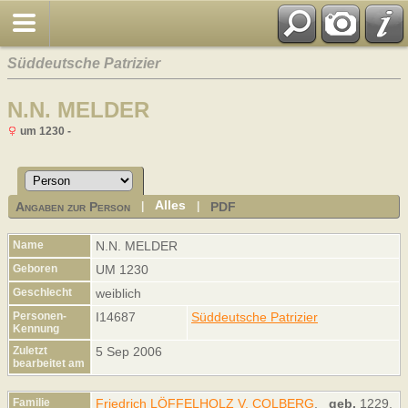
Süddeutsche Patrizier
N.N. MELDER
um 1230 -
Alles
Angaben zur Person
PDF
|
|
Name
N.N.
MELDER
Geboren
UM 1230
Geschlecht
weiblich
Personen-
I14687
Süddeutsche Patrizier
Kennung
Zuletzt
5 Sep 2006
bearbeitet am
Familie
Friedrich LÖFFELHOLZ V. COLBERG
,
geb.
1229,