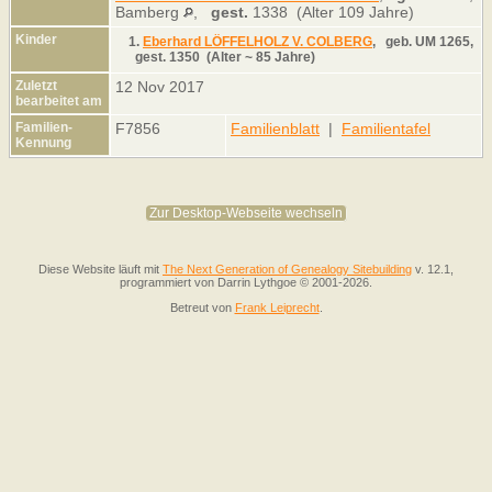
Bamberg
,
gest.
1338 (Alter 109 Jahre)
Kinder
1.
Eberhard LÖFFELHOLZ V. COLBERG
,
geb.
UM 1265,
gest.
1350 (Alter ~ 85 Jahre)
Zuletzt
12 Nov 2017
bearbeitet am
Familien-
F7856
Familienblatt
|
Familientafel
Kennung
Zur Desktop-Webseite wechseln
Diese Website läuft mit
The Next Generation of Genealogy Sitebuilding
v. 12.1,
programmiert von Darrin Lythgoe © 2001-2026.
Betreut von
Frank Leiprecht
.