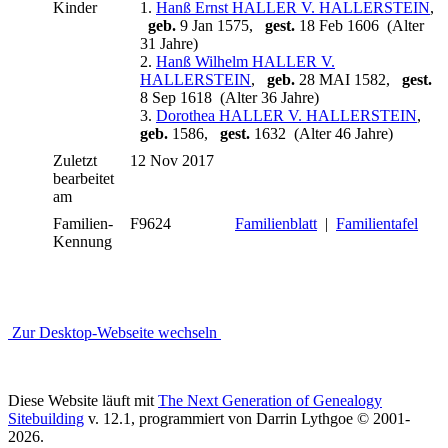
Kinder
1.
Hanß Ernst HALLER V. HALLERSTEIN
,
geb.
9 Jan 1575,
gest.
18 Feb 1606 (Alter
31 Jahre)
2.
Hanß Wilhelm HALLER V.
HALLERSTEIN
,
geb.
28 MAI 1582,
gest.
8 Sep 1618 (Alter 36 Jahre)
3.
Dorothea HALLER V. HALLERSTEIN
,
geb.
1586,
gest.
1632 (Alter 46 Jahre)
Zuletzt
12 Nov 2017
bearbeitet
am
Familien-
F9624
Familienblatt
|
Familientafel
Kennung
Zur Desktop-Webseite wechseln
Diese Website läuft mit
The Next Generation of Genealogy
Sitebuilding
v. 12.1, programmiert von Darrin Lythgoe © 2001-
2026.