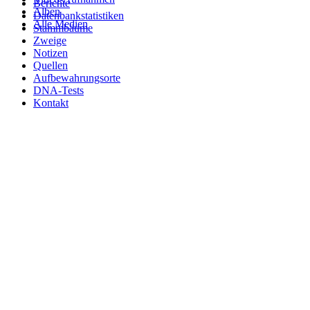
Berichte
Alben
Datenbankstatistiken
Alle Medien
Stammbäume
Zweige
Notizen
Quellen
Aufbewahrungsorte
DNA-Tests
Kontakt