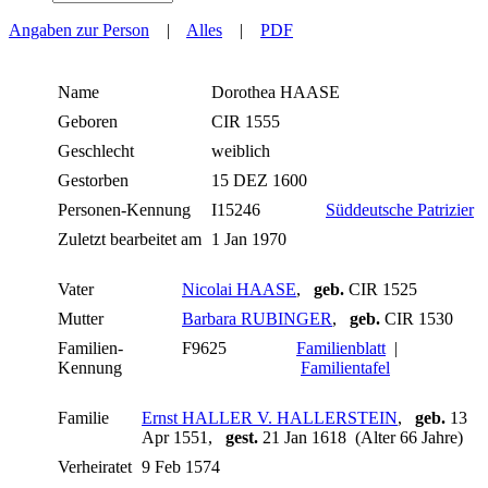
Angaben zur Person
|
Alles
|
PDF
Name
Dorothea
HAASE
Geboren
CIR 1555
Geschlecht
weiblich
Gestorben
15 DEZ 1600
Personen-Kennung
I15246
Süddeutsche Patrizier
Zuletzt bearbeitet am
1 Jan 1970
Vater
Nicolai HAASE
,
geb.
CIR 1525
Mutter
Barbara RUBINGER
,
geb.
CIR 1530
Familien-
F9625
Familienblatt
|
Kennung
Familientafel
Familie
Ernst HALLER V. HALLERSTEIN
,
geb.
13
Apr 1551,
gest.
21 Jan 1618 (Alter 66 Jahre)
Verheiratet
9 Feb 1574