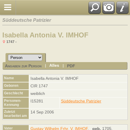
Süddeutsche Patrizier
Isabella Antonia V. IMHOF
1747 -
Alles
Angaben zur Person
PDF
|
|
Name
Isabella Antonia
V. IMHOF
Geboren
CIR 1747
Geschlecht
weiblich
Personen-
I15281
Süddeutsche Patrizier
Kennung
Zuletzt
14 Sep 2006
bearbeitet am
Vater
Gustav Wilhelm Frhr. V. IMHOF
,
geb.
1705,