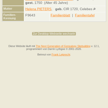
gest.
1750 (Alter 45 Jahre)
Mutter
Helena PIETERS
,
geb.
CIR 1720, Celebes
Familien-
F9643
Familienblatt
|
Familientafel
Kennung
Zur Desktop-Webseite wechseln
Diese Website läuft mit
The Next Generation of Genealogy Sitebuilding
v. 12.1,
programmiert von Darrin Lythgoe © 2001-2026.
Betreut von
Frank Leiprecht
.