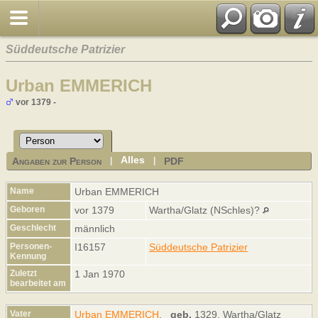
Süddeutsche Patrizier
Urban EMMERICH
vor 1379 -
Alles
Angaben zur Person
PDF
|
|
Name
Urban
EMMERICH
Geboren
vor 1379
Wartha/Glatz (NSchles)?
Geschlecht
männlich
Personen-
I16157
Süddeutsche Patrizier
Kennung
Zuletzt
1 Jan 1970
bearbeitet am
Vater
Urban EMMERICH
,
geb.
1329, Wartha/Glatz