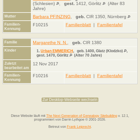
(Schlesien)
,
gest.
1412, Görlitz
(Alter 83
Jahre)
Mutter
Barbara PFINZING
,
geb.
CIR 1350, Nürnberg
Familien-
F10215
Familienblatt
|
Familientafel
Kennung
Familie
Margarethe N. N.
,
geb.
CIR 1380
Kinder
1.
Urban EMMERICH
,
geb.
1400, Glatz (Klodzko)
,
gest.
1470, Görlitz
(Alter 70 Jahre)
Zuletzt
12 Nov 2017
bearbeitet am
Familien-
F10216
Familienblatt
|
Familientafel
Kennung
Zur Desktop-Webseite wechseln
Diese Website läuft mit
The Next Generation of Genealogy Sitebuilding
v. 12.1,
programmiert von Darrin Lythgoe © 2001-2026.
Betreut von
Frank Leiprecht
.