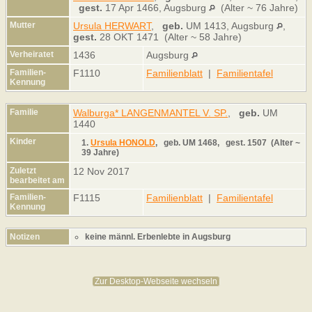
gest.
17 Apr 1466, Augsburg
(Alter ~ 76 Jahre)
Mutter
Ursula HERWART
,
geb.
UM 1413, Augsburg
,
gest.
28 OKT 1471 (Alter ~ 58 Jahre)
Verheiratet
1436
Augsburg
Familien-
F1110
Familienblatt
|
Familientafel
Kennung
Familie
Walburga* LANGENMANTEL V. SP.
,
geb.
UM
1440
Kinder
1.
Ursula HONOLD
,
geb.
UM 1468,
gest.
1507 (Alter ~
39 Jahre)
Zuletzt
12 Nov 2017
bearbeitet am
Familien-
F1115
Familienblatt
|
Familientafel
Kennung
Notizen
keine männl. Erbenlebte in Augsburg
Zur Desktop-Webseite wechseln