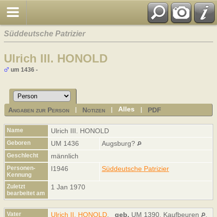
Süddeutsche Patrizier
Ulrich III. HONOLD
um 1436 -
Alles
Angaben zur Person
Notizen
PDF
|
|
|
Name
Ulrich III.
HONOLD
Geboren
UM 1436
Augsburg?
Geschlecht
männlich
Personen-
I1946
Süddeutsche Patrizier
Kennung
Zuletzt
1 Jan 1970
bearbeitet am
Vater
Ulrich II. HONOLD
,
geb.
UM 1390, Kaufbeuren
,