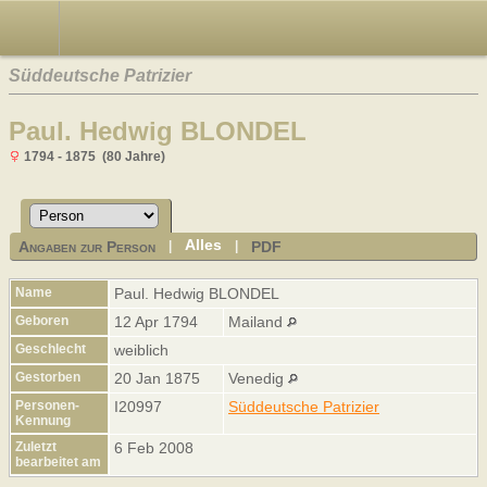
Süddeutsche Patrizier
Paul. Hedwig BLONDEL
1794 - 1875 (80 Jahre)
Alles
Angaben zur Person
PDF
|
|
Name
Paul. Hedwig
BLONDEL
Geboren
12 Apr 1794
Mailand
Geschlecht
weiblich
Gestorben
20 Jan 1875
Venedig
Personen-
I20997
Süddeutsche Patrizier
Kennung
Zuletzt
6 Feb 2008
bearbeitet am