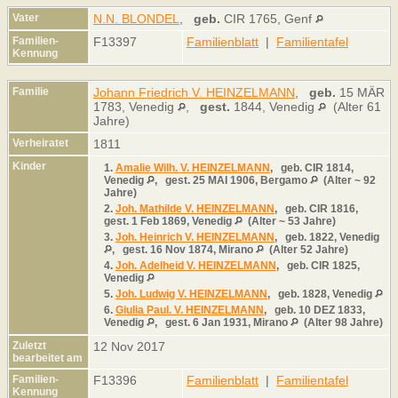
Vater
N.N. BLONDEL
,
geb.
CIR 1765, Genf
Familien-
F13397
Familienblatt
|
Familientafel
Kennung
Familie
Johann Friedrich V. HEINZELMANN
,
geb.
15 MÄR
1783, Venedig
,
gest.
1844, Venedig
(Alter 61
Jahre)
Verheiratet
1811
Kinder
1.
Amalie Wilh. V. HEINZELMANN
,
geb.
CIR 1814,
Venedig
,
gest.
25 MAI 1906, Bergamo
(Alter ~ 92
Jahre)
2.
Joh. Mathilde V. HEINZELMANN
,
geb.
CIR 1816,
gest.
1 Feb 1869, Venedig
(Alter ~ 53 Jahre)
3.
Joh. Heinrich V. HEINZELMANN
,
geb.
1822, Venedig
,
gest.
16 Nov 1874, Mirano
(Alter 52 Jahre)
4.
Joh. Adelheid V. HEINZELMANN
,
geb.
CIR 1825,
Venedig
5.
Joh. Ludwig V. HEINZELMANN
,
geb.
1828, Venedig
6.
Giulia Paul. V. HEINZELMANN
,
geb.
10 DEZ 1833,
Venedig
,
gest.
6 Jan 1931, Mirano
(Alter 98 Jahre)
Zuletzt
12 Nov 2017
bearbeitet am
Familien-
F13396
Familienblatt
|
Familientafel
Kennung