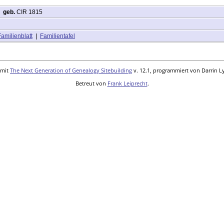
,
geb.
CIR 1815
Familienblatt
|
Familientafel
 mit
The Next Generation of Genealogy Sitebuilding
v. 12.1, programmiert von Darrin L
Betreut von
Frank Leiprecht
.