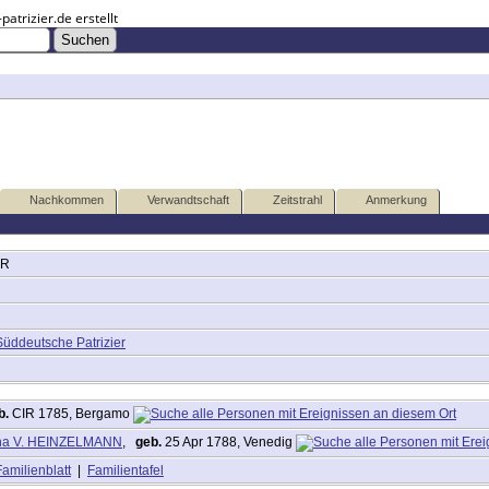
trizier.de erstellt
Nachkommen
Verwandtschaft
Zeitstrahl
Anmerkung
ER
Süddeutsche Patrizier
b.
CIR 1785, Bergamo
ena V. HEINZELMANN
,
geb.
25 Apr 1788, Venedig
Familienblatt
|
Familientafel