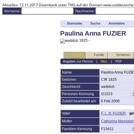
Aktuelles:
12.11.2017 Datenbank unter TNG auf der Domain www.süddeutsche-pa
Vorname:
Nachname:
Startseite
Suche
Anmelden
Anmelden
Erweiterte Suche
Paulina Anna FUZIER
Nachnamen
Aktuelles
1825 -
Gesuchte Angaben
Dokumente
Person
Familie
Vorfahren
Grabsteine
Geschichten
Angaben zur Person
|
Alles
|
PDF
Fotos
Audio-Aufnahmen
Name
Paulina Anna
FUZI
Video-Aufnahmen
Geboren
CIR 1825
Alben
Alle Medien
Geschlecht
weiblich
Friedhöfe
Personen-Kennung
I21023
Orte
Notizen
Zuletzt bearbeitet am
6 Feb 2008
Daten und Jahrestage
Kalender
Vater
F. L. B. FUZIER
,
ge
Berichte
Mutter
Catharina Magdal
Quellen
Aufbewahrungsorte
Familien-Kennung
F13411
DNA-Tests