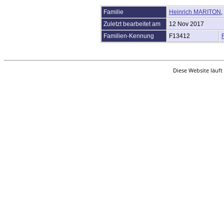
Statistik
Familie
Heinrich MARITON
Sprache ändern
Lesezeichen
Zuletzt bearbeitet am
12 Nov 2017
Kontakt
Familien-Kennung
F13412
Benutzerkennung beantragen
Diese Website läuft