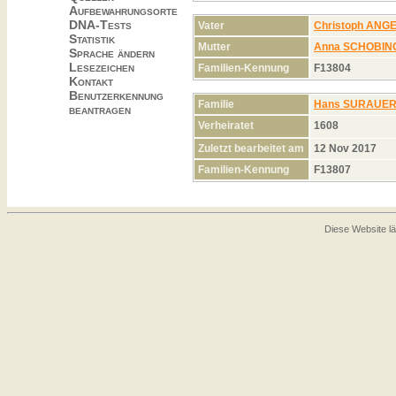
Aufbewahrungsorte
DNA-Tests
Vater
Christoph AN
Statistik
Mutter
Anna SCHOBIN
Sprache ändern
Lesezeichen
Familien-Kennung
F13804
Kontakt
Benutzerkennung
Familie
Hans SURAUE
beantragen
Verheiratet
1608
Zuletzt bearbeitet am
12 Nov 2017
Familien-Kennung
F13807
Diese Website lä