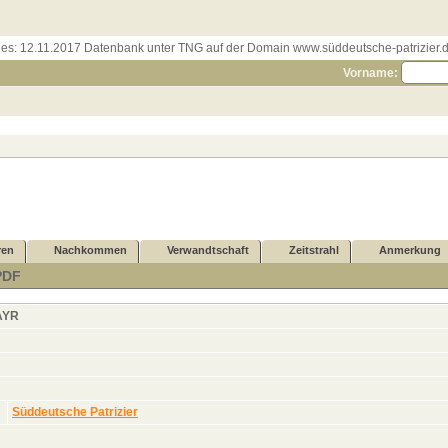
les:
12.11.2017 Datenbank unter TNG auf der Domain www.süddeutsche-patrizier.de
Vorname:
ren
Nachkommen
Verwandtschaft
Zeitstrahl
Anmerkung
PDF
AYR
Süddeutsche Patrizier