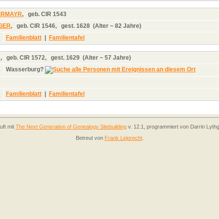
GERMAYR
,
geb.
CIR 1543
GER
,
geb.
CIR 1546,
gest.
1628 (Alter ~ 82 Jahre)
Familienblatt
|
Familientafel
R
,
geb.
CIR 1572,
gest.
1629 (Alter ~ 57 Jahre)
Wasserburg?
Familienblatt
|
Familientafel
uft mit
The Next Generation of Genealogy Sitebuilding
v. 12.1, programmiert von Darrin Lyth
Betreut von
Frank Leiprecht
.