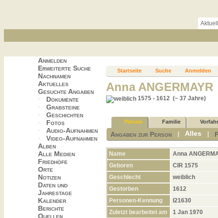
Aktuel
Anmelden
Erweiterte Suche
Startseite
Suche
Anmelden
Nachnamen
Aktuelles
Anna ANGERMAYR
Gesuchte Angaben
1575 - 1612 (~ 37 Jahre)
Dokumente
Grabsteine
Geschichten
Fotos
Person
Familie
Vorfah
Audio-Aufnahmen
Alles
Angaben zur Person
|
|
Video-Aufnahmen
Alben
Alle Medien
Name
Anna
ANGERM
Friedhöfe
Geboren
CIR 1575
Orte
Notizen
Geschlecht
weiblich
Daten und
Gestorben
1612
Jahrestage
Kalender
Personen-Kennung
I21630
Berichte
Zuletzt bearbeitet am
1 Jan 1970
Quellen