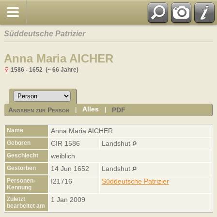
Süddeutsche Patrizier
Anna Maria AICHER
1586 - 1652 (~ 66 Jahre)
Alles
Angaben zur Person
PDF
|
|
Name
Anna Maria
AICHER
Geboren
CIR 1586
Landshut
Geschlecht
weiblich
Gestorben
14 Jun 1652
Landshut
Personen-
I21716
Süddeutsche Patrizier
Kennung
Zuletzt
1 Jan 2009
bearbeitet am