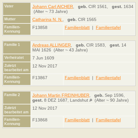
Vater
Johann Carl AICHER
,
geb.
CIR 1561,
gest.
1634
(Alter ~ 73 Jahre)
Mutter
Catharina N. N.
,
geb.
CIR 1565
Familien-
F13858
Familienblatt
|
Familientafel
Kennung
Familie 1
Andreas ALLINGER
,
geb.
CIR 1583,
gest.
14
MAI 1626 (Alter ~ 43 Jahre)
Verheiratet
7 Jun 1609
Zuletzt
12 Nov 2017
bearbeitet am
Familien-
F13867
Familienblatt
|
Familientafel
Kennung
Familie 2
Johann Martin FREINHUBER
,
geb.
Sep 1596,
gest.
8 DEZ 1687, Landshut
(Alter ~ 90 Jahre)
Zuletzt
12 Nov 2017
bearbeitet am
Familien-
F13868
Familienblatt
|
Familientafel
Kennung