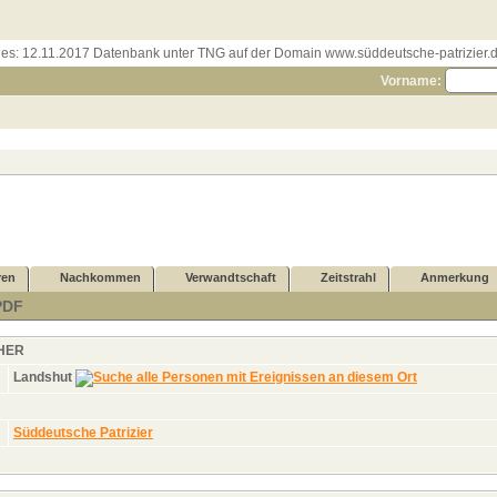
les:
12.11.2017 Datenbank unter TNG auf der Domain www.süddeutsche-patrizier.de
Vorname:
ren
Nachkommen
Verwandtschaft
Zeitstrahl
Anmerkung
PDF
HER
Landshut
Süddeutsche Patrizier