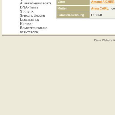
Vater
Amand AICHER
Aufbewahrungsorte
DNA-Tests
Mutter
Anna CARL
,
ge
Statistik
Familien-Kennung
F13860
Sprache ändern
Lesezeichen
Kontakt
Benutzerkennung
beantragen
Diese Website lä