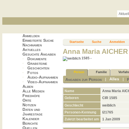
Aktuel
Anmelden
Erweiterte Suche
Startseite
Suche
Anmelden
Nachnamen
Aktuelles
Anna Maria AICHER
Gesuchte Angaben
1585 -
Dokumente
Grabsteine
Geschichten
Fotos
Person
Familie
Vorfah
Audio-Aufnahmen
Alles
Angaben zur Person
|
|
Video-Aufnahmen
Alben
Alle Medien
Name
Anna Maria
AIC
Friedhöfe
Geboren
CIR 1585
Orte
Notizen
Geschlecht
weiblich
Daten und
Personen-Kennung
I21765
Jahrestage
Kalender
Zuletzt bearbeitet am
1 Jan 2009
Berichte
Quellen