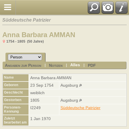
Süddeutsche Patrizier
Anna Barbara AMMAN
1754 - 1805 (50 Jahre)
Alles
Angaben zur Person
Notizen
PDF
|
|
|
Name
Anna Barbara
AMMAN
Geboren
23 Sep 1754
Augsburg
Geschlecht
weiblich
Gestorben
1805
Augsburg
Personen-
I2249
Süddeutsche Patrizier
Kennung
Zuletzt
1 Jan 1970
bearbeitet am