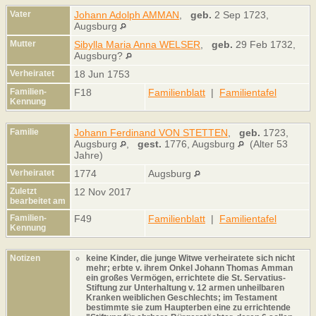
Vater
Johann Adolph AMMAN
,
geb.
2 Sep 1723,
Augsburg
Mutter
Sibylla Maria Anna WELSER
,
geb.
29 Feb 1732,
Augsburg?
Verheiratet
18 Jun 1753
Familien-
F18
Familienblatt
|
Familientafel
Kennung
Familie
Johann Ferdinand VON STETTEN
,
geb.
1723,
Augsburg
,
gest.
1776, Augsburg
(Alter 53
Jahre)
Verheiratet
1774
Augsburg
Zuletzt
12 Nov 2017
bearbeitet am
Familien-
F49
Familienblatt
|
Familientafel
Kennung
Notizen
keine Kinder, die junge Witwe verheiratete sich nicht
mehr; erbte v. ihrem Onkel Johann Thomas Amman
ein großes Vermögen, errichtete die St. Servatius-
Stiftung zur Unterhaltung v. 12 armen unheilbaren
Kranken weiblichen Geschlechts; im Testament
bestimmte sie zum Haupterben eine zu errichtende