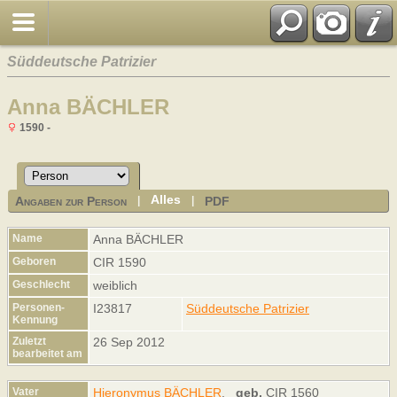
Süddeutsche Patrizier
Anna BÄCHLER
1590 -
Alles
Angaben zur Person
PDF
|
|
Name
Anna
BÄCHLER
Geboren
CIR 1590
Geschlecht
weiblich
Personen-
I23817
Süddeutsche Patrizier
Kennung
Zuletzt
26 Sep 2012
bearbeitet am
Vater
Hieronymus BÄCHLER
,
geb.
CIR 1560