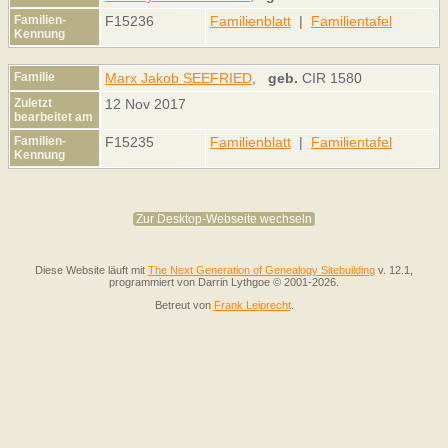
Familien-
F15236
Familienblatt
|
Familientafel
Kennung
Familie
Marx Jakob SEEFRIED
,
geb.
CIR 1580
Zuletzt
12 Nov 2017
bearbeitet am
Familien-
F15235
Familienblatt
|
Familientafel
Kennung
Zur Desktop-Webseite wechseln
Diese Website läuft mit
The Next Generation of Genealogy Sitebuilding
v. 12.1,
programmiert von Darrin Lythgoe © 2001-2026.
Betreut von
Frank Leiprecht
.