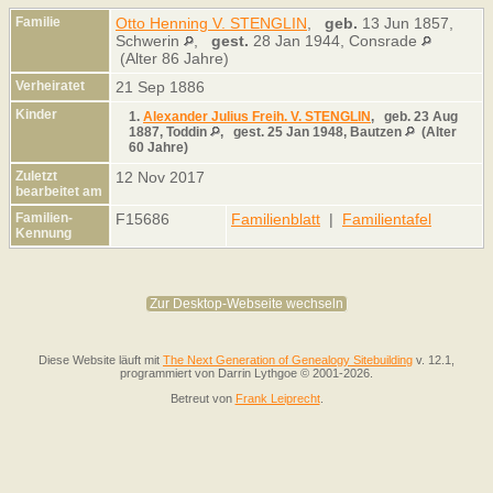
Familie
Otto Henning V. STENGLIN
,
geb.
13 Jun 1857,
Schwerin
,
gest.
28 Jan 1944, Consrade
(Alter 86 Jahre)
Verheiratet
21 Sep 1886
Kinder
1.
Alexander Julius Freih. V. STENGLIN
,
geb.
23 Aug
1887, Toddin
,
gest.
25 Jan 1948, Bautzen
(Alter
60 Jahre)
Zuletzt
12 Nov 2017
bearbeitet am
Familien-
F15686
Familienblatt
|
Familientafel
Kennung
Zur Desktop-Webseite wechseln
Diese Website läuft mit
The Next Generation of Genealogy Sitebuilding
v. 12.1,
programmiert von Darrin Lythgoe © 2001-2026.
Betreut von
Frank Leiprecht
.