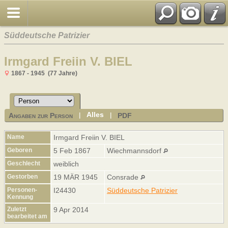
Süddeutsche Patrizier
Irmgard Freiin V. BIEL
1867 - 1945 (77 Jahre)
Alles
Angaben zur Person
PDF
|
|
Name
Irmgard Freiin
V. BIEL
Geboren
5 Feb 1867
Wiechmannsdorf
Geschlecht
weiblich
Gestorben
19 MÄR 1945
Consrade
Personen-
I24430
Süddeutsche Patrizier
Kennung
Zuletzt
9 Apr 2014
bearbeitet am