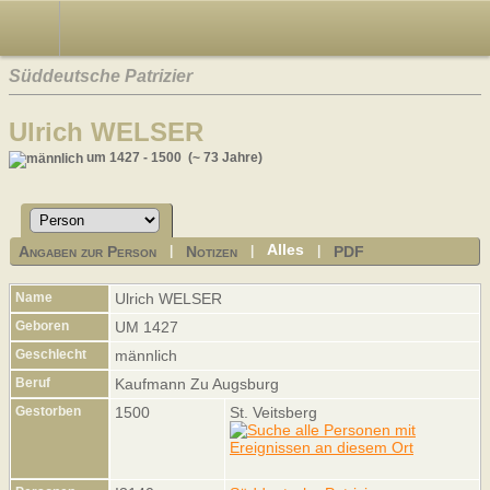
Süddeutsche Patrizier
Ulrich WELSER
um 1427 - 1500 (~ 73 Jahre)
Alles
Angaben zur Person
Notizen
PDF
|
|
|
Name
Ulrich
WELSER
Geboren
UM 1427
Geschlecht
männlich
Beruf
Kaufmann Zu Augsburg
Gestorben
1500
St. Veitsberg