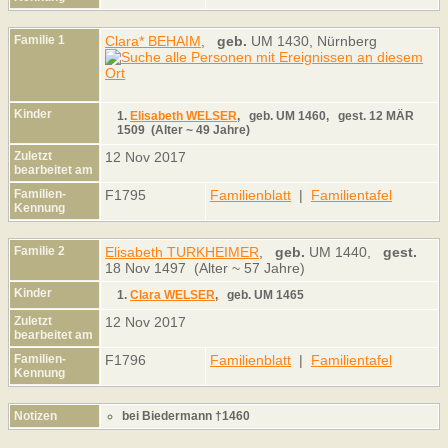
Familie 1
Clara* BEHAIM
,
geb.
UM 1430, Nürnberg
Kinder
1.
Elisabeth WELSER
,
geb.
UM 1460,
gest.
12 MÄR
1509 (Alter ~ 49 Jahre)
Zuletzt
12 Nov 2017
bearbeitet am
Familien-
F1795
Familienblatt
|
Familientafel
Kennung
Familie 2
Elisabeth TURKHEIMER
,
geb.
UM 1440,
gest.
18 Nov 1497 (Alter ~ 57 Jahre)
Kinder
1.
Clara WELSER
,
geb.
UM 1465
Zuletzt
12 Nov 2017
bearbeitet am
Familien-
F1796
Familienblatt
|
Familientafel
Kennung
Notizen
bei Biedermann †1460