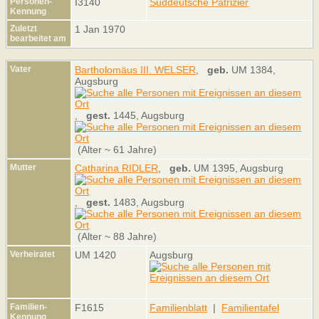
Personen-
I3140
Süddeutsche Patrizier
Kennung
Zuletzt
1 Jan 1970
bearbeitet am
Vater
Bartholomäus III. WELSER
,
geb.
UM 1384,
Augsburg
,
gest.
1445, Augsburg
(Alter ~ 61 Jahre)
Mutter
Catharina RIDLER
,
geb.
UM 1395, Augsburg
,
gest.
1483, Augsburg
(Alter ~ 88 Jahre)
Verheiratet
UM 1420
Augsburg
Familien-
F1615
Familienblatt
|
Familientafel
Kennung