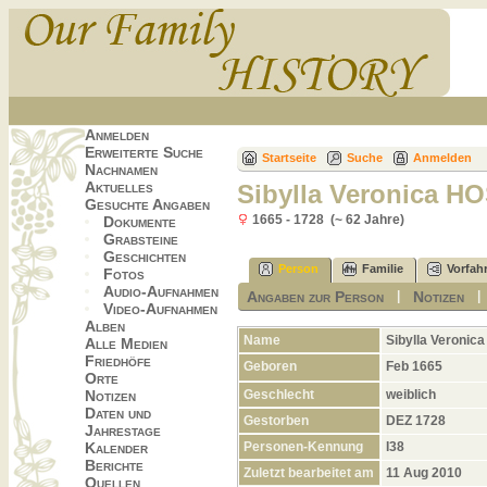
Anmelden
Erweiterte Suche
Startseite
Suche
Anmelden
Nachnamen
Aktuelles
Sibylla Veronica 
Gesuchte Angaben
1665 - 1728 (~ 62 Jahre)
Dokumente
Grabsteine
Geschichten
Person
Familie
Vorfah
Fotos
Audio-Aufnahmen
Angaben zur Person
Notizen
|
Video-Aufnahmen
Alben
Name
Sibylla Veronica
Alle Medien
Friedhöfe
Geboren
Feb 1665
Orte
Geschlecht
weiblich
Notizen
Daten und
Gestorben
DEZ 1728
Jahrestage
Personen-Kennung
I38
Kalender
Berichte
Zuletzt bearbeitet am
11 Aug 2010
Quellen