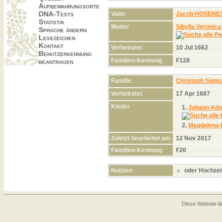
Aufbewahrungsorte
DNA-Tests
Vater
Jacob HOSENE
Statistik
Mutter
Sibylla Veroni
Sprache ändern
Lesezeichen
Kontakt
Verheiratet
10 Jul 1662
Benutzerkennung
Familien-Kennung
F128
beantragen
Familie
Christoph Sig
Verheiratet
17 Apr 1687
Kinder
1.
Johann Ad
2.
Magdalena
Zuletzt bearbeitet am
12 Nov 2017
Familien-Kennung
F20
Notizen
oder Hochzei
Diese Website lä