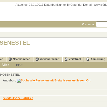
Aktuelles:
12.11.2017 Datenbank unter TNG auf der Domain www.süddeut
Vorname:
HOSENESTEL
ren
Nachkommen
Verwandtschaft
Zeitstrahl
Anmerkung
Alles
PDF
|
|
HOSENESTEL
Augsburg
Süddeutsche Patrizier