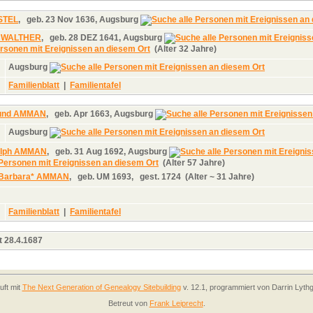
STEL
,
geb.
23 Nov 1636, Augsburg
ca WALTHER
,
geb.
28 DEZ 1641, Augsburg
(Alter 32 Jahre)
Augsburg
Familienblatt
|
Familientafel
mund AMMAN
,
geb.
Apr 1663, Augsburg
Augsburg
olph AMMAN
,
geb.
31 Aug 1692, Augsburg
(Alter 57 Jahre)
 Barbara* AMMAN
,
geb.
UM 1693,
gest.
1724 (Alter ~ 31 Jahre)
Familienblatt
|
Familientafel
t 28.4.1687
uft mit
The Next Generation of Genealogy Sitebuilding
v. 12.1, programmiert von Darrin Lyth
Betreut von
Frank Leiprecht
.