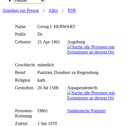
Angaben zur Person
|
Alles
|
PDF
Name
Georg I.
HERWART
Präfix
Dr.
Geboren
21 Apr 1461
Augsburg
Geschlecht
männlich
Beruf
Patrizier, Domherr zu Regensburg
Religion
kath.
Gestorben
20 Jul 1508
Aquapendente/It.
Personen-
I3861
Süddeutsche Patrizier
Kennung
Zuletzt
1 Jan 1970