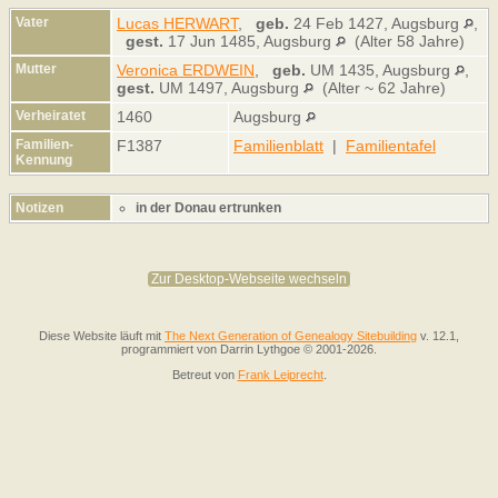
Vater
Lucas HERWART
,
geb.
24 Feb 1427, Augsburg
,
gest.
17 Jun 1485, Augsburg
(Alter 58 Jahre)
Mutter
Veronica ERDWEIN
,
geb.
UM 1435, Augsburg
,
gest.
UM 1497, Augsburg
(Alter ~ 62 Jahre)
Verheiratet
1460
Augsburg
Familien-
F1387
Familienblatt
|
Familientafel
Kennung
Notizen
in der Donau ertrunken
Zur Desktop-Webseite wechseln
Diese Website läuft mit
The Next Generation of Genealogy Sitebuilding
v. 12.1,
programmiert von Darrin Lythgoe © 2001-2026.
Betreut von
Frank Leiprecht
.