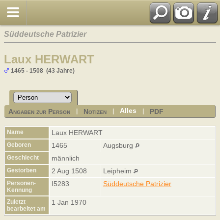
Süddeutsche Patrizier
Laux HERWART
1465 - 1508 (43 Jahre)
Alles
Angaben zur Person
Notizen
PDF
|
|
|
Name
Laux
HERWART
Geboren
1465
Augsburg
Geschlecht
männlich
Gestorben
2 Aug 1508
Leipheim
Personen-
I5283
Süddeutsche Patrizier
Kennung
Zuletzt
1 Jan 1970
bearbeitet am