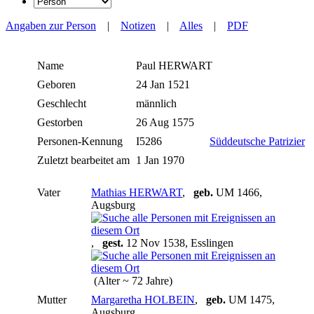
Angaben zur Person
|
Notizen
|
Alles
|
PDF
Name
Paul
HERWART
Geboren
24 Jan 1521
Geschlecht
männlich
Gestorben
26 Aug 1575
Personen-Kennung
I5286
Süddeutsche Patrizier
Zuletzt bearbeitet am
1 Jan 1970
Vater
Mathias HERWART
,
geb.
UM 1466,
Augsburg
,
gest.
12 Nov 1538, Esslingen
(Alter ~ 72 Jahre)
Mutter
Margaretha HOLBEIN
,
geb.
UM 1475,
Augsburg