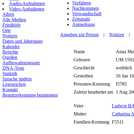
Vorfahren
Audio-Aufnahmen
Nachkommen
Video-Aufnahmen
Verwandtschaft
Alben
Zeitstrahl
Alle Medien
Anmerkung
Friedhöfe
Orte
Angaben zur Person
|
Notizen
Notizen
Daten und Jahrestage
Kalender
Name
Anna Mar
Berichte
Quellen
Geboren
UM 159
Aufbewahrungsorte
Geschlecht
weiblich
DNA-Tests
Statistik
Gestorben
16 Jan 1
Sprache ändern
Personen-Kennung
I5785
Lesezeichen
Kontakt
Zuletzt bearbeitet am
1 Aug 2
Benutzerkennung beantragen
Vater
Ludwig B
Mutter
Catharin
Familien-Kennung
F5511