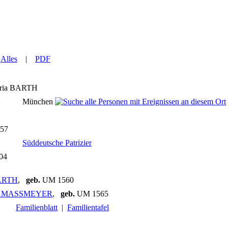
|
Alles
|
PDF
ia
BARTH
2
München
657
Süddeutsche Patrizier
004
ARTH
,
geb.
UM 1560
a AMASSMEYER
,
geb.
UM 1565
Familienblatt
|
Familientafel