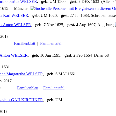
artholomäus WELSER
,
geb.
UM 1560,
gest.
7 DEZ 1633 (Alter ~ 
 1615
München
ns Karl WELSER
,
geb.
UM 1620,
gest.
27 Jul 1683, Schrobenhaus
ns Anton WELSER
,
geb.
7 Nov 1625,
gest.
4 Aug 1697, Augsburg
 2017
Familienblatt
|
Familientafel
 Anton WELSER
,
geb.
16 Jun 1595,
gest.
2 Feb 1664 (Alter 68
)
n 1631
nna Margaretha WELSER
,
geb.
6 MAI 1661
ov 2017
0
Familienblatt
|
Familientafel
ikolaus GAILKIRCHNER
,
geb.
UM
 2017