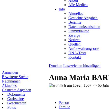
Alben
Alle Medien
Info
Aktuelles
Gesuchte Angaben
Berichte
Datenbankstatistiken
Stammbäume
Zweige
Notizen
Quellen
Aufbewahrungsorte
DNA-Tests
Kontakt
Drucken
Lesezeichen hinzufügen
Anmelden
Anna Maria BA
Erweiterte Suche
Nachnamen
um 1592 - 1657 (~ 65 Jahr
Aktuelles
Gesuchte Angaben
Dokumente
Grabsteine
Person
Geschichten
Familie
Fotos