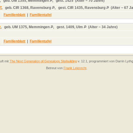
,
geb.
UM 1355, Memmingen
,
gest.
1425 (Alter ~ 70 Jahre)
T
,
geb.
CIR 1368, Ravensburg
,
gest.
CIR 1435, Ravensburg
(Alter ~ 67 J
Familienblatt
|
Familientafel
R
,
geb.
UM 1375, Memmingen
,
gest.
1409, Ulm
(Alter ~ 34 Jahre)
Familienblatt
|
Familientafel
uft mit
The Next Generation of Genealogy Sitebuilding
v. 12.1, programmiert von Darrin Lyth
Betreut von
Frank Leiprecht
.