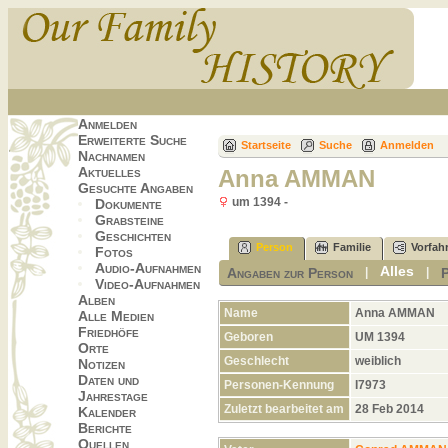
Anmelden
Erweiterte Suche
Startseite
Suche
Anmelden
Nachnamen
Aktuelles
Anna AMMAN
Gesuchte Angaben
um 1394 -
Dokumente
Grabsteine
Geschichten
Person
Familie
Vorfah
Fotos
Audio-Aufnahmen
Alles
Angaben zur Person
|
|
Video-Aufnahmen
Alben
Name
Anna
AMMAN
Alle Medien
Friedhöfe
Geboren
UM 1394
Orte
Geschlecht
weiblich
Notizen
Daten und
Personen-Kennung
I7973
Jahrestage
Zuletzt bearbeitet am
28 Feb 2014
Kalender
Berichte
Quellen