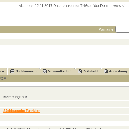
Aktuelles:
12.11.2017 Datenbank unter TNG auf der Domain www.süddeut
Vorname:
ren
Nachkommen
Verwandtschaft
Zeitstrahl
Anmerkung
PDF
Memmingen
Süddeutsche Patrizier