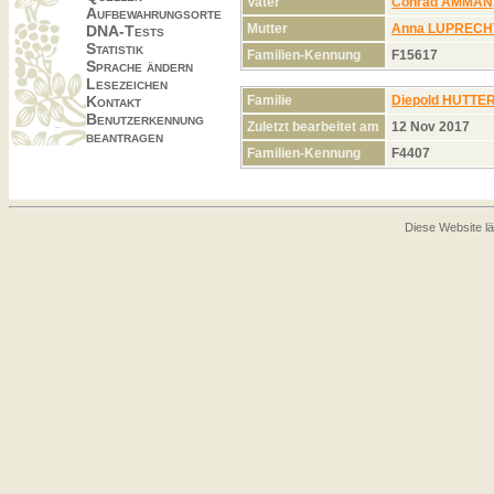
Vater
Conrad AMMAN
Aufbewahrungsorte
Mutter
Anna LUPRECH
DNA-Tests
Statistik
Familien-Kennung
F15617
Sprache ändern
Lesezeichen
Familie
Diepold HUTTE
Kontakt
Benutzerkennung
Zuletzt bearbeitet am
12 Nov 2017
beantragen
Familien-Kennung
F4407
Diese Website lä