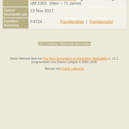
UM 1301 (Alter ~ 71 Jahre)
Zuletzt
12 Nov 2017
bearbeitet am
Familien-
F4724
Familienblatt
|
Familientafel
Kennung
Zur Desktop-Webseite wechseln
Diese Website läuft mit
The Next Generation of Genealogy Sitebuilding
v. 12.1,
programmiert von Darrin Lythgoe © 2001-2026.
Betreut von
Frank Leiprecht
.