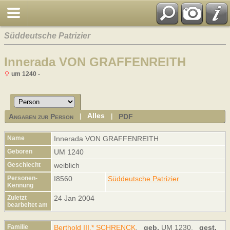
Süddeutsche Patrizier
Innerada VON GRAFFENREITH
um 1240 -
Alles
Angaben zur Person
PDF
|
|
Name
Innerada
VON GRAFFENREITH
Geboren
UM 1240
Geschlecht
weiblich
Personen-
I8560
Süddeutsche Patrizier
Kennung
Zuletzt
24 Jan 2004
bearbeitet am
Familie
Berthold III.* SCHRENCK
,
geb.
UM 1230,
gest.