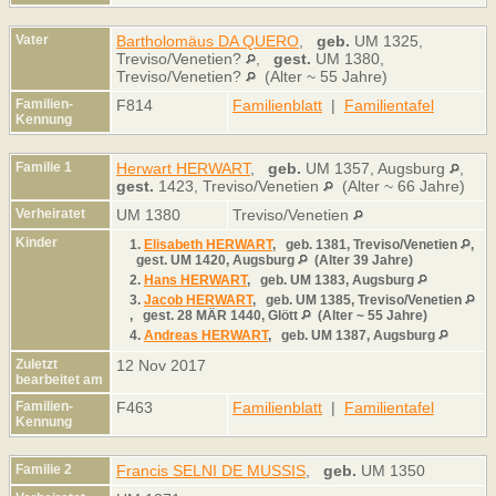
Vater
Bartholomäus DA QUERO
,
geb.
UM 1325,
Treviso/Venetien?
,
gest.
UM 1380,
Treviso/Venetien?
(Alter ~ 55 Jahre)
Familien-
F814
Familienblatt
|
Familientafel
Kennung
Familie 1
Herwart HERWART
,
geb.
UM 1357, Augsburg
,
gest.
1423, Treviso/Venetien
(Alter ~ 66 Jahre)
Verheiratet
UM 1380
Treviso/Venetien
Kinder
1.
Elisabeth HERWART
,
geb.
1381, Treviso/Venetien
,
gest.
UM 1420, Augsburg
(Alter 39 Jahre)
2.
Hans HERWART
,
geb.
UM 1383, Augsburg
3.
Jacob HERWART
,
geb.
UM 1385, Treviso/Venetien
,
gest.
28 MÄR 1440, Glött
(Alter ~ 55 Jahre)
4.
Andreas HERWART
,
geb.
UM 1387, Augsburg
Zuletzt
12 Nov 2017
bearbeitet am
Familien-
F463
Familienblatt
|
Familientafel
Kennung
Familie 2
Francis SELNI DE MUSSIS
,
geb.
UM 1350