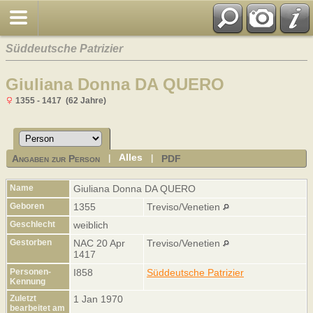
Süddeutsche Patrizier
Giuliana Donna DA QUERO
1355 - 1417 (62 Jahre)
Alles
Angaben zur Person
PDF
|
|
Name
Giuliana Donna
DA QUERO
Geboren
1355
Treviso/Venetien
Geschlecht
weiblich
Gestorben
NAC 20 Apr
Treviso/Venetien
1417
Personen-
I858
Süddeutsche Patrizier
Kennung
Zuletzt
1 Jan 1970
bearbeitet am